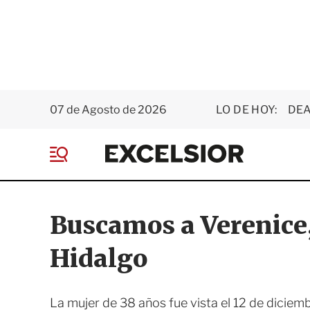
07 de Agosto de 2026
LO DE HOY:
DEA
E
x
M
c
e
e
n
l
ú
s
Buscamos a Verenice
i
o
Hidalgo
r
La mujer de 38 años fue vista el 12 de diciem