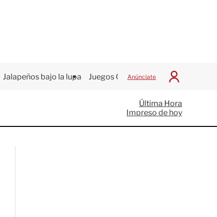
Jalapeños bajo la lupa
Juegos Centroamericanos
Anúnciate
I
n
i
Última Hora
c
Impreso de hoy
i
a
r
S
e
s
i
ó
n