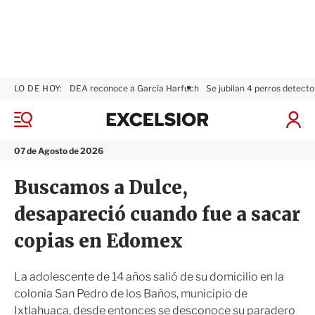
LO DE HOY:
DEA reconoce a García Harfuch
Se jubilan 4 perros detecto
E
x
M
I
c
e
n
n
e
i
07 de Agosto de 2026
ú
l
c
s
i
Buscamos a Dulce,
i
a
o
r
desapareció cuando fue a sacar
r
S
e
copias en Edomex
s
i
ó
La adolescente de 14 años salió de su domicilio en la
n
colonia San Pedro de los Baños, municipio de
Ixtlahuaca, desde entonces se desconoce su paradero