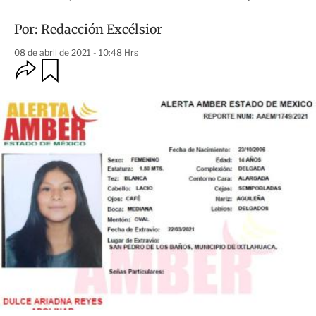
Por:
Redacción Excélsior
08 de abril de 2021 - 10:48 Hrs
O
G
u
p
a
c
r
i
d
o
a
n
r
e
s
d
e
c
o
m
p
a
r
t
i
r