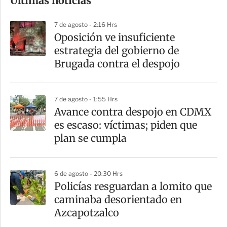
Últimas noticias
m
p
7 de agosto - 2:16 Hrs
a
Oposición ve insuficiente
r
estrategia del gobierno de
t
Brugada contra el despojo
i
r
7 de agosto - 1:55 Hrs
Avance contra despojo en CDMX
es escaso: víctimas; piden que
plan se cumpla
6 de agosto - 20:30 Hrs
Policías resguardan a lomito que
caminaba desorientado en
Azcapotzalco