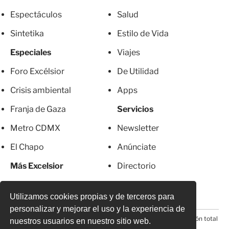
Espectáculos
Salud
Sintetika
Estilo de Vida
Especiales
Viajes
Foro Excélsior
De Utilidad
Crisis ambiental
Apps
Franja de Gaza
Servicios
Metro CDMX
Newsletter
El Chapo
Anúnciate
Más Excelsior
Directorio
Mujeres
Suscripciones
Utilizamos cookies propias y de terceros para
personalizar y mejorar el uso y la experiencia de
© 2026 Todos los derechos reservados. Prohibida la reproducción total
nuestros usuarios en nuestro sitio web.
o parcial, incluyendo cualquier medio electrónico*