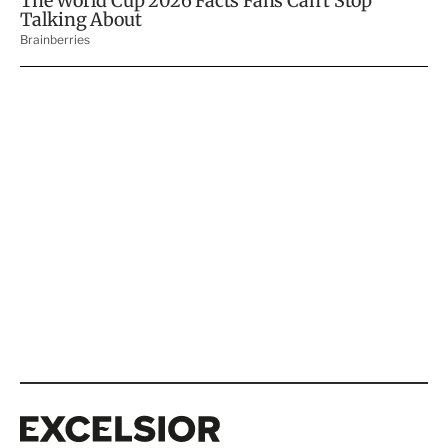
Excelsior
Excelsior