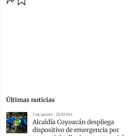
p
u
c
a
i
r
o
d
n
a
e
r
s
d
e
c
o
Últimas noticias
m
p
7 de agosto - 22:31 Hrs
a
Alcaldía Coyoacán despliega
r
dispositivo de emergencia por
t