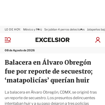
LO DE HOY:
México y Perú
Se jubilan 4 perros detectores
Jalapeños baj
E
x
M
I
c
e
n
n
e
i
08 de Agosto de 2026
ú
l
c
s
i
Balacera en Álvaro Obregón
i
a
o
r
fue por reporte de secuestro;
r
S
e
‘matapolicías’ querían huir
s
i
ó
La balacera en Álvaro Obregón, CDMX, se originó tras
n
un reporte de secuestro. Los presuntos delincuentes
intentaban huir y a su paso dejaron a tres policías