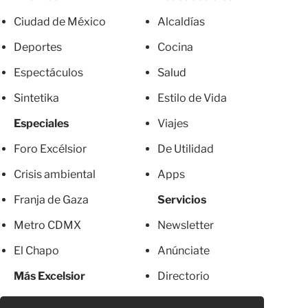
Ciudad de México
Alcaldías
Deportes
Cocina
Espectáculos
Salud
Sintetika
Estilo de Vida
Especiales
Viajes
Foro Excélsior
De Utilidad
Crisis ambiental
Apps
Franja de Gaza
Servicios
Metro CDMX
Newsletter
El Chapo
Anúnciate
Más Excelsior
Directorio
Mujeres
Suscripciones