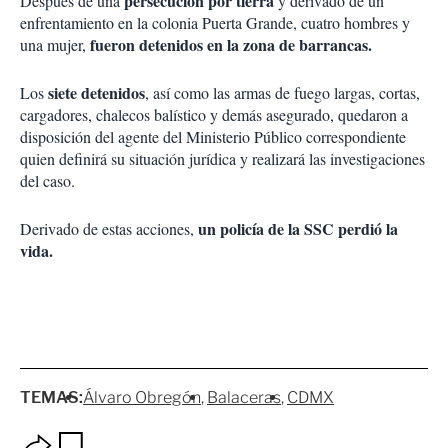
persecución por tierra
Después de una
y derivado de un
enfrentamiento en la colonia Puerta Grande, cuatro hombres y
fueron detenidos en la zona de barrancas.
una mujer,
siete detenidos
Los
, así como las armas de fuego largas, cortas,
cargadores, chalecos balístico y demás asegurado, quedaron a
disposición del agente del Ministerio Público correspondiente
quien definirá su situación jurídica y realizará las investigaciones
del caso.
un policía de la SSC perdió la
Derivado de estas acciones,
vida.
TEMAS:
Álvaro Obregón
Balaceras
CDMX
O
G