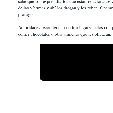
sabe que son expresidiarios que están relacionados c
de las víctimas y ahí los drogan y les roban. Oper
prófugos.
Autoridades recomiendan no ir a lugares solos con p
comer chocolates u otro alimento que les ofrezcan, 