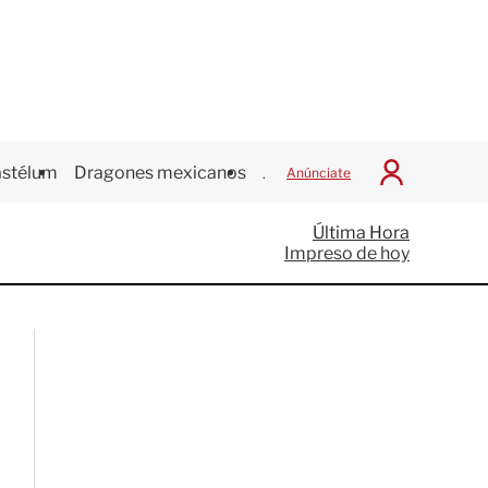
stélum
Dragones mexicanos
Juegos Centroamericanos
Anúnciate
I
n
i
Última Hora
c
Impreso de hoy
i
a
r
S
e
s
i
ó
n