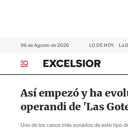
06 de Agosto de 2026
LO DE HOY:
La D
E
x
M
c
e
e
n
l
ú
s
Así empezó y ha evo
i
o
operandi de 'Las Got
r
Uno de los casos más sonados de este tipo de 