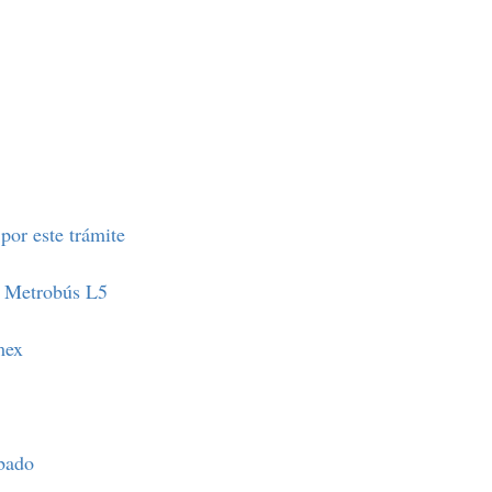
por este trámite
de Metrobús L5
mex
bado