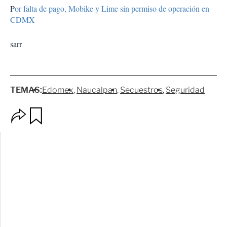
P
or falta de pago, Mobike y Lime sin permiso de operación en
CDMX
sarr
TEMAS:
Edomex
Naucalpan
Secuestros
Seguridad
O
G
p
u
c
a
i
r
o
d
n
a
e
r
s