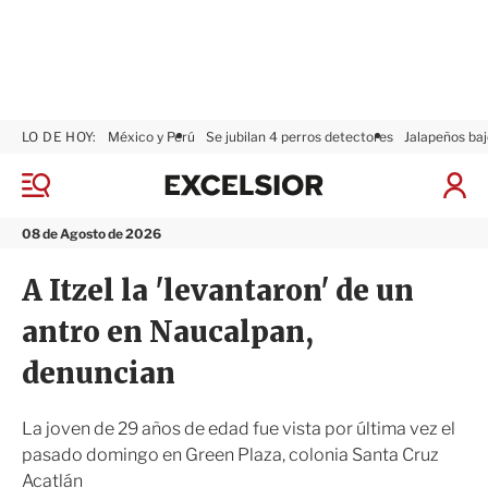
LO DE HOY:
México y Perú
Se jubilan 4 perros detectores
Jalapeños baj
E
x
M
I
c
e
n
n
e
i
08 de Agosto de 2026
ú
l
c
s
i
A Itzel la 'levantaron' de un
i
a
o
r
antro en Naucalpan,
r
S
e
denuncian
s
i
ó
La joven de 29 años de edad fue vista por última vez el
n
pasado domingo en Green Plaza, colonia Santa Cruz
Acatlán