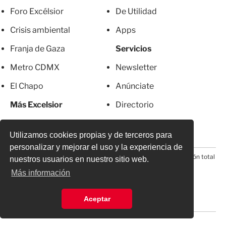
Foro Excélsior
De Utilidad
Crisis ambiental
Apps
Franja de Gaza
Servicios
Metro CDMX
Newsletter
El Chapo
Anúnciate
Más Excelsior
Directorio
Mujeres
Suscripciones
Utilizamos cookies propias y de terceros para
personalizar y mejorar el uso y la experiencia de
© 2026 Todos los derechos reservados. Prohibida la reproducción total
nuestros usuarios en nuestro sitio web.
o parcial, incluyendo cualquier medio electrónico*
Más información
Aceptar