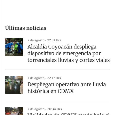
d
e
c
o
Últimas noticias
m
p
7 de agosto - 22:31 Hrs
a
Alcaldía Coyoacán despliega
r
dispositivo de emergencia por
t
torrenciales lluvias y cortes viales
i
r
7 de agosto - 22:17 Hrs
Despliegan operativo ante lluvia
histórica en CDMX
7 de agosto - 20:34 Hrs