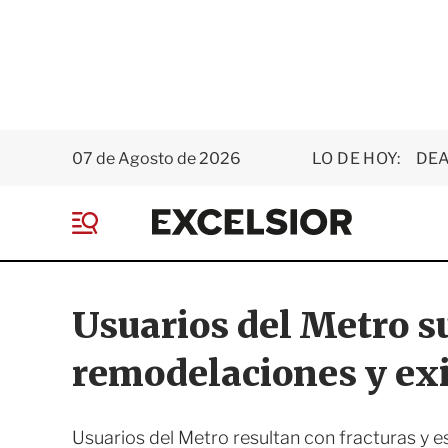
07 de Agosto de 2026
LO DE HOY:
DEA
E
x
M
c
e
e
n
l
ú
s
Usuarios del Metro s
i
o
remodelaciones y ex
r
Usuarios del Metro resultan con fracturas y 