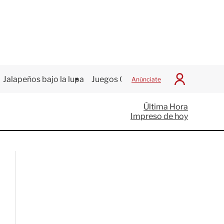
Jalapeños bajo la lupa
Juegos Centroamericanos
Anúnciate
I
n
i
Última Hora
c
Impreso de hoy
i
a
r
S
e
s
i
ó
n