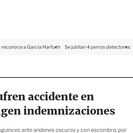
 reconoce a García Harfuch
Se jubilan 4 perros detectores
ufren accidente en
igen indemnizaciones
esguinces ante andenes oscuros y con escombro, por