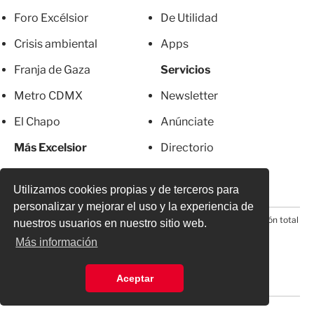
Foro Excélsior
De Utilidad
Crisis ambiental
Apps
Franja de Gaza
Servicios
Metro CDMX
Newsletter
El Chapo
Anúnciate
Más Excelsior
Directorio
Mujeres
Suscripciones
Utilizamos cookies propias y de terceros para
personalizar y mejorar el uso y la experiencia de
© 2026 Todos los derechos reservados. Prohibida la reproducción total
nuestros usuarios en nuestro sitio web.
o parcial, incluyendo cualquier medio electrónico*
Más información
Aceptar