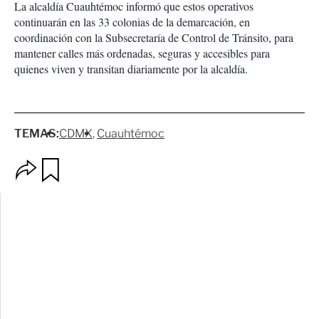
La alcaldía Cuauhtémoc informó que estos operativos
continuarán en las 33 colonias de la demarcación, en
coordinación con la Subsecretaría de Control de Tránsito, para
mantener calles más ordenadas, seguras y accesibles para
quienes viven y transitan diariamente por la alcaldía.
TEMAS:
CDMX
Cuauhtémoc
O
G
p
u
c
a
i
r
o
d
n
a
e
r
s