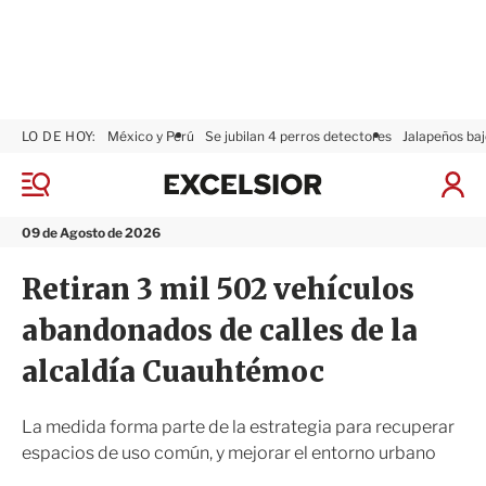
LO DE HOY:
México y Perú
Se jubilan 4 perros detectores
Jalapeños baj
E
x
M
I
c
e
n
n
e
i
09 de Agosto de 2026
ú
l
c
s
i
Retiran 3 mil 502 vehículos
i
a
o
r
abandonados de calles de la
r
S
e
alcaldía Cuauhtémoc
s
i
ó
La medida forma parte de la estrategia para recuperar
n
espacios de uso común, y mejorar el entorno urbano