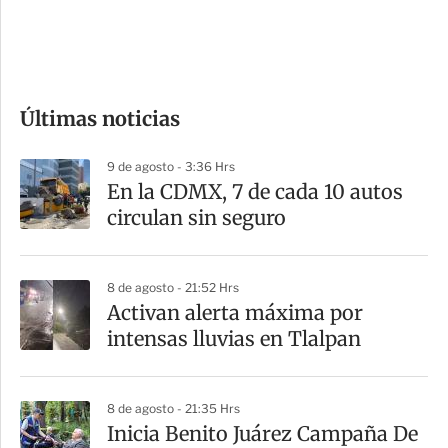
d
e
c
o
Últimas noticias
m
p
9 de agosto - 3:36 Hrs
a
En la CDMX, 7 de cada 10 autos
r
circulan sin seguro
t
i
8 de agosto - 21:52 Hrs
r
Activan alerta máxima por
intensas lluvias en Tlalpan
8 de agosto - 21:35 Hrs
Inicia Benito Juárez Campaña De