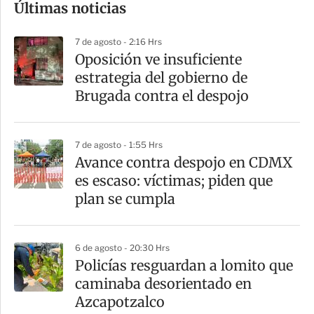
Últimas noticias
m
p
7 de agosto - 2:16 Hrs
a
Oposición ve insuficiente
r
estrategia del gobierno de
t
Brugada contra el despojo
i
r
7 de agosto - 1:55 Hrs
Avance contra despojo en CDMX
es escaso: víctimas; piden que
plan se cumpla
6 de agosto - 20:30 Hrs
Policías resguardan a lomito que
caminaba desorientado en
Azcapotzalco