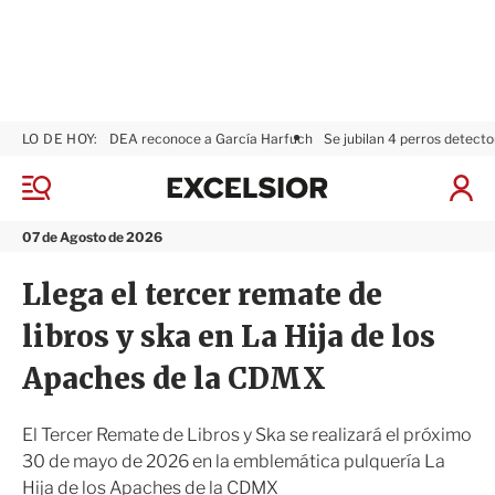
LO DE HOY:
DEA reconoce a García Harfuch
Se jubilan 4 perros detecto
E
x
M
I
c
e
n
n
e
i
07 de Agosto de 2026
ú
l
c
s
i
Llega el tercer remate de
i
a
o
r
libros y ska en La Hija de los
r
S
e
Apaches de la CDMX
s
i
ó
El Tercer Remate de Libros y Ska se realizará el próximo
n
30 de mayo de 2026 en la emblemática pulquería La
Hija de los Apaches de la CDMX