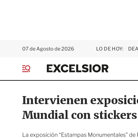
07 de Agosto de 2026
LO DE HOY:
DEA
E
x
M
c
e
e
n
l
ú
s
Intervienen exposic
i
o
Mundial con stickers 
r
La exposición “Estampas Monumentales” de Pa