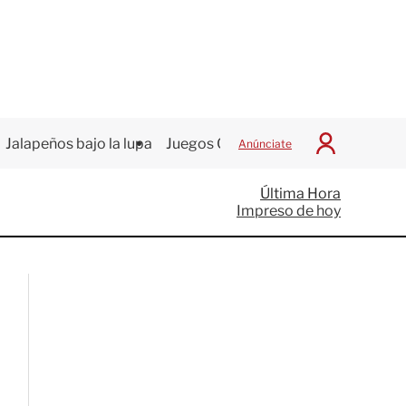
Jalapeños bajo la lupa
Juegos Centroamericanos
Anúnciate
I
n
i
Última Hora
c
Impreso de hoy
i
a
r
S
e
s
i
ó
n