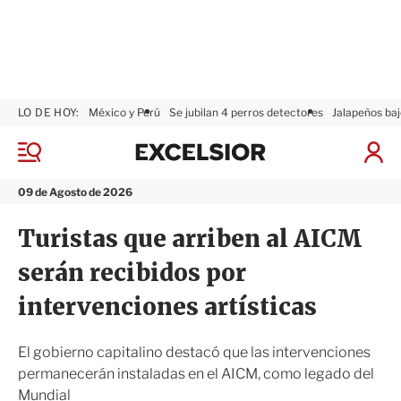
LO DE HOY:
México y Perú
Se jubilan 4 perros detectores
Jalapeños baj
E
x
M
I
c
e
n
n
e
i
09 de Agosto de 2026
ú
l
c
s
i
Turistas que arriben al AICM
i
a
o
r
serán recibidos por
r
S
e
intervenciones artísticas
s
i
ó
El gobierno capitalino destacó que las intervenciones
n
permanecerán instaladas en el AICM, como legado del
Mundial