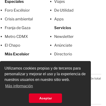
Especiales
Viajes
Foro Excélsior
De Utilidad
Crisis ambiental
Apps
Franja de Gaza
Servicios
Metro CDMX
Newsletter
El Chapo
Anúnciate
Más Excelsior
Directorio
Mujeres
Suscripciones
Utilizamos cookies propias y de terceros para
personalizar y mejorar el uso y la experiencia de
© 2026 Todos los derechos reservados. Prohibida la reproducción total
nuestros usuarios en nuestro sitio web.
o parcial, incluyendo cualquier medio electrónico*
Más información
Aceptar