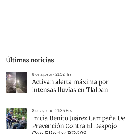
n
a
e
r
s
d
e
c
o
Últimas noticias
m
p
8 de agosto - 21:52 Hrs
a
Activan alerta máxima por
r
intensas lluvias en Tlalpan
t
i
8 de agosto - 21:35 Hrs
r
Inicia Benito Juárez Campaña De
Prevención Contra El Despojo
Con Blindar Bj360º