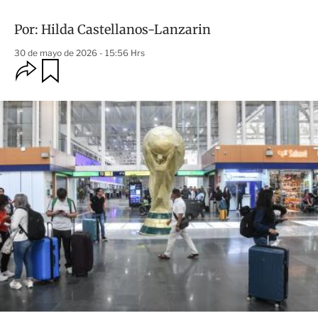
Por:
Hilda Castellanos-Lanzarin
30 de mayo de 2026 - 15:56 Hrs
O
G
u
p
a
c
r
i
d
o
a
n
r
e
s
d
e
c
o
m
p
a
r
t
i
r