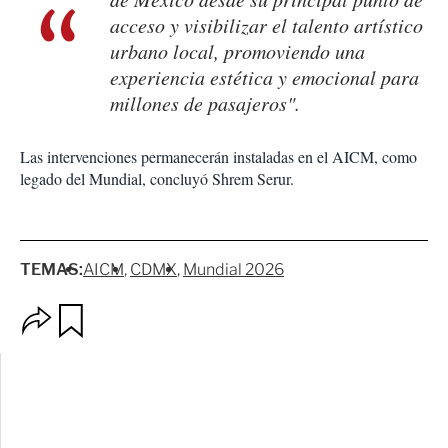
acceso y visibilizar el talento artístico
urbano local, promoviendo una
experiencia estética y emocional para
millones de pasajeros".
Las intervenciones permanecerán instaladas en el AICM, como
legado del Mundial, concluyó Shrem Serur.
TEMAS:
AICM
CDMX
Mundial 2026
O
G
p
u
c
a
i
r
o
d