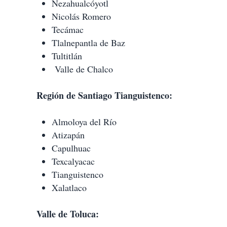
Nezahualcóyotl
Nicolás Romero
Tecámac
Tlalnepantla de Baz
Tultitlán
Valle de Chalco
Región de Santiago Tianguistenco:
Almoloya del Río
Atizapán
Capulhuac
Texcalyacac
Tianguistenco
Xalatlaco
Valle de Toluca: