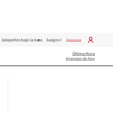
Jalapeños bajo la lupa
Juegos Centroamericanos
Anúnciate
I
n
i
Última Hora
c
Impreso de hoy
i
a
r
S
e
s
i
ó
n