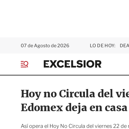
07 de Agosto de 2026
LO DE HOY:
DEA
E
x
M
c
e
e
n
l
ú
s
Hoy no Circula del v
i
o
Edomex deja en casa 
r
Así opera el Hoy No Circula del viernes 22 