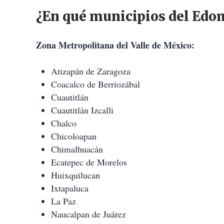
¿En qué municipios del Edom
Zona Metropolitana del Valle de México:
Atizapán de Zaragoza
Coacalco de Berriozábal
Cuautitlán
Cuautitlán Izcalli
Chalco
Chicoloapan
Chimalhuacán
Ecatepec de Morelos
Huixquilucan
Ixtapaluca
La Paz
Naucalpan de Juárez