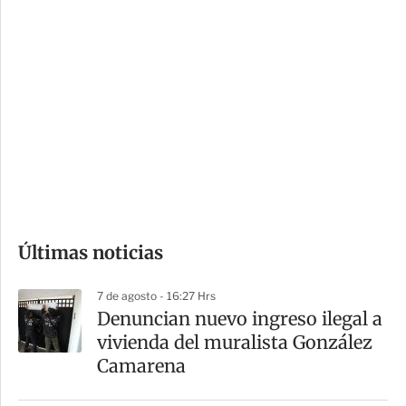
c
a
i
r
o
d
n
a
e
r
s
d
e
c
o
Últimas noticias
m
p
7 de agosto - 16:27 Hrs
a
Denuncian nuevo ingreso ilegal a
r
vivienda del muralista González
t
Camarena
i