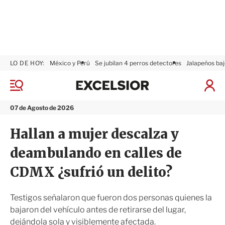
LO DE HOY:
México y Perú
Se jubilan 4 perros detectores
Jalapeños baj
E
x
M
I
c
e
n
n
e
i
07 de Agosto de 2026
ú
l
c
s
i
Hallan a mujer descalza y
i
a
o
r
deambulando en calles de
r
S
e
CDMX ¿sufrió un delito?
s
i
ó
Testigos señalaron que fueron dos personas quienes la
n
bajaron del vehículo antes de retirarse del lugar,
dejándola sola y visiblemente afectada.