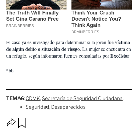
víctima
El caso ya es investigado para determinar si la joven fue
de algún delito o situación de riesgo
. La mujer se encuentra en
Excélsior
un refugio, según informaron fuentes consultadas por
.
*bb
TEMAS:
CDMX
Secretaría de Seguridad Ciudadana
Seguridad
Desaparecidos
O
G
p
u