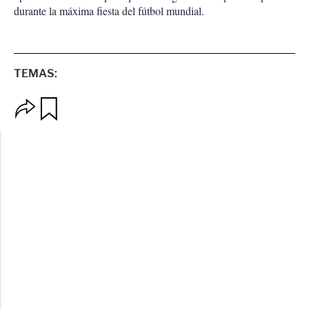
durante la máxima fiesta del fútbol mundial.
TEMAS:
O
G
p
u
c
a
i
r
o
d
n
a
e
r
s
d
e
c