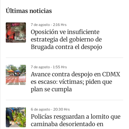
o
Últimas noticias
m
p
7 de agosto - 2:16 Hrs
a
Oposición ve insuficiente
r
estrategia del gobierno de
t
Brugada contra el despojo
i
r
7 de agosto - 1:55 Hrs
Avance contra despojo en CDMX
es escaso: víctimas; piden que
plan se cumpla
6 de agosto - 20:30 Hrs
Policías resguardan a lomito que
caminaba desorientado en