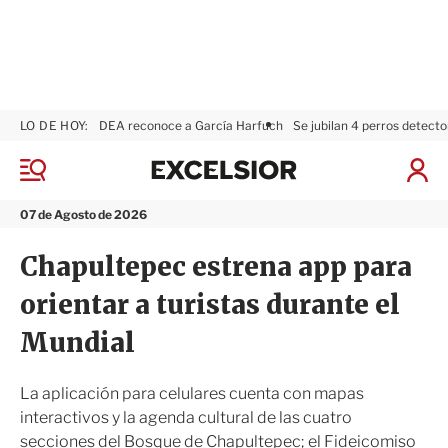
LO DE HOY:
DEA reconoce a García Harfuch
Se jubilan 4 perros detecto
E
x
M
I
c
e
n
n
e
i
07 de Agosto de 2026
ú
l
c
s
i
Chapultepec estrena app para
i
a
o
r
orientar a turistas durante el
r
S
e
Mundial
s
i
ó
La aplicación para celulares cuenta con mapas
n
interactivos y la agenda cultural de las cuatro
secciones del Bosque de Chapultepec; el Fideicomiso