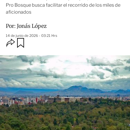
Pro Bosque busca facilitar el recorrido de los miles de
aficionados
Por:
Jonás López
14 de junio de 2026 - 03:21 Hrs
O
G
u
p
a
c
r
i
d
o
a
n
r
e
s
d
e
c
o
m
p
a
r
t