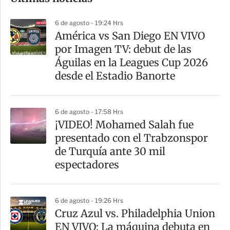
m
p
6 de agosto - 19:24 Hrs
a
América vs San Diego EN VIVO
r
por Imagen TV: debut de las
t
Águilas en la Leagues Cup 2026
i
desde el Estadio Banorte
r
6 de agosto - 17:58 Hrs
¡VIDEO! Mohamed Salah fue
presentado con el Trabzonspor
de Turquía ante 30 mil
espectadores
6 de agosto - 19:26 Hrs
Cruz Azul vs. Philadelphia Union
EN VIVO: La máquina debuta en