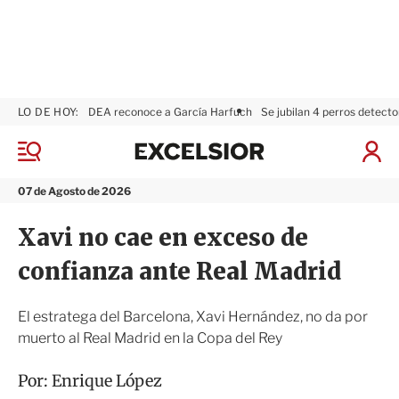
LO DE HOY:
DEA reconoce a García Harfuch
Se jubilan 4 perros detecto
E
x
M
I
c
e
n
n
e
i
07 de Agosto de 2026
ú
l
c
s
i
Xavi no cae en exceso de
i
a
o
r
confianza ante Real Madrid
r
S
e
s
El estratega del Barcelona, Xavi Hernández, no da por
i
muerto al Real Madrid en la Copa del Rey
ó
n
Por:
Enrique López