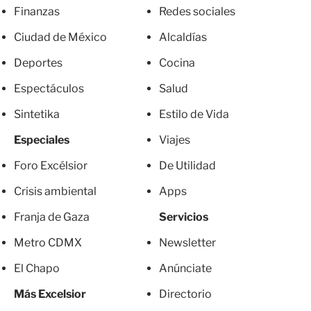
Finanzas
Redes sociales
Ciudad de México
Alcaldías
Deportes
Cocina
Espectáculos
Salud
Sintetika
Estilo de Vida
Especiales
Viajes
Foro Excélsior
De Utilidad
Crisis ambiental
Apps
Franja de Gaza
Servicios
Metro CDMX
Newsletter
El Chapo
Anúnciate
Más Excelsior
Directorio