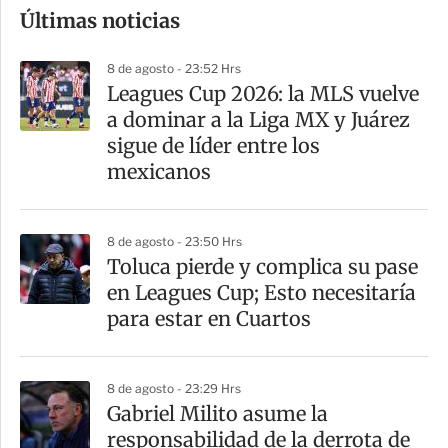
Últimas noticias
m
p
8 de agosto - 23:52 Hrs
a
Leagues Cup 2026: la MLS vuelve
r
a dominar a la Liga MX y Juárez
t
sigue de líder entre los
i
mexicanos
r
8 de agosto - 23:50 Hrs
Toluca pierde y complica su pase
en Leagues Cup; Esto necesitaría
para estar en Cuartos
8 de agosto - 23:29 Hrs
Gabriel Milito asume la
responsabilidad de la derrota de