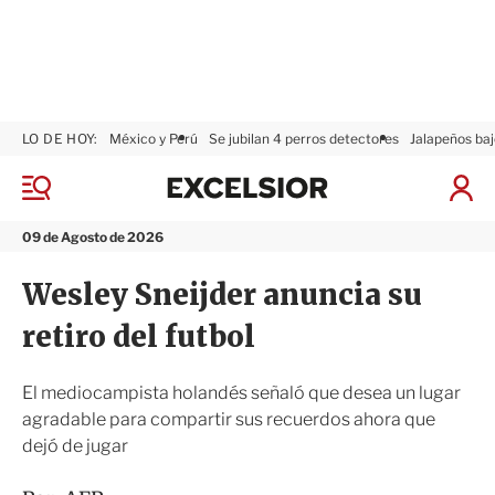
LO DE HOY:
México y Perú
Se jubilan 4 perros detectores
Jalapeños baj
E
x
M
I
c
e
n
n
e
i
09 de Agosto de 2026
ú
l
c
s
i
Wesley Sneijder anuncia su
i
a
o
r
retiro del futbol
r
S
e
s
El mediocampista holandés señaló que desea un lugar
i
agradable para compartir sus recuerdos ahora que
ó
dejó de jugar
n