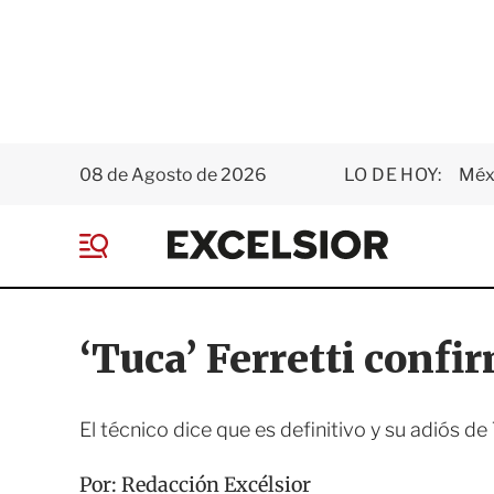
08 de Agosto de 2026
LO DE HOY:
Méxi
E
x
M
c
e
e
n
l
ú
s
‘Tuca’ Ferretti confi
i
o
r
El técnico dice que es definitivo y su adiós de
Por:
Redacción Excélsior