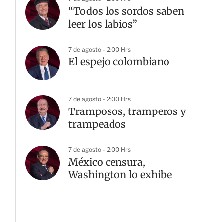
“Todos los sordos saben
leer los labios”
7 de agosto - 2:00 Hrs
El espejo colombiano
7 de agosto - 2:00 Hrs
Tramposos, tramperos y
trampeados
7 de agosto - 2:00 Hrs
G
México censura,
Washington lo exhibe