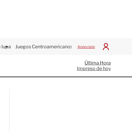
 lupa
Juegos Centroamericanos
Anúnciate
I
n
i
Última Hora
c
Impreso de hoy
i
a
r
S
e
s
i
ó
n
G