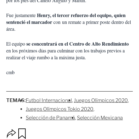
por los pies del Canelo Angulo y Martín.
Henry, el tercer refuerzo del equipo, quien
Fue justamente
sentenció el marcador
con un remate a primer poste dentro del
área.
se concentrará en el Centro de Alto Rendimiento
El equipo
en los próximos días para culminar con los trabajos previos a
realizar el viaje rumbo a la máxima justa.
cmb
TEMAS:
Futbol Internacional
Juegos Olímpicos 2020
Juegos Olímpicos Tokio 2020
Selección de Panamá
Selección Mexicana
O
G