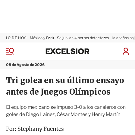
LO DE HOY:
México y Perú
Se jubilan 4 perros detectores
Jalapeños baj
E
x
M
I
c
e
n
n
e
i
08 de Agosto de 2026
ú
l
c
s
i
Tri golea en su último ensayo
i
a
o
r
antes de Juegos Olímpicos
r
S
e
s
El equipo mexicano se impuso 3-0 a los canaleros con
i
goles de Diego Lainez, César Montes y Henry Martín
ó
n
Por:
Stephany Fuentes