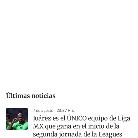
p
u
c
a
i
r
o
d
n
a
e
r
s
d
e
c
o
Últimas noticias
m
p
7 de agosto - 23:37 Hrs
a
Juárez es el ÚNICO equipo de Liga
r
MX que gana en el inicio de la
t
segunda jornada de la Leagues