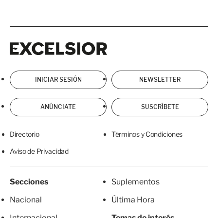
Excelsior
Excelsior
INICIAR SESIÓN
NEWSLETTER
ANÚNCIATE
SUSCRÍBETE
Directorio
Términos y Condiciones
Aviso de Privacidad
Secciones
Suplementos
Nacional
Última Hora
Internacional
Temas de interés