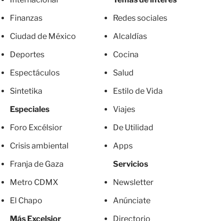
Finanzas
Redes sociales
Ciudad de México
Alcaldías
Deportes
Cocina
Espectáculos
Salud
Sintetika
Estilo de Vida
Especiales
Viajes
Foro Excélsior
De Utilidad
Crisis ambiental
Apps
Franja de Gaza
Servicios
Metro CDMX
Newsletter
El Chapo
Anúnciate
Más Excelsior
Directorio