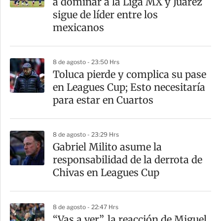
a dominar a la Liga MX y Juárez
t
sigue de líder entre los
i
mexicanos
r
8 de agosto - 23:50 Hrs
Toluca pierde y complica su pase
en Leagues Cup; Esto necesitaría
para estar en Cuartos
8 de agosto - 23:29 Hrs
Gabriel Milito asume la
responsabilidad de la derrota de
Chivas en Leagues Cup
8 de agosto - 22:47 Hrs
“Vas a ver”, la reacción de Miguel