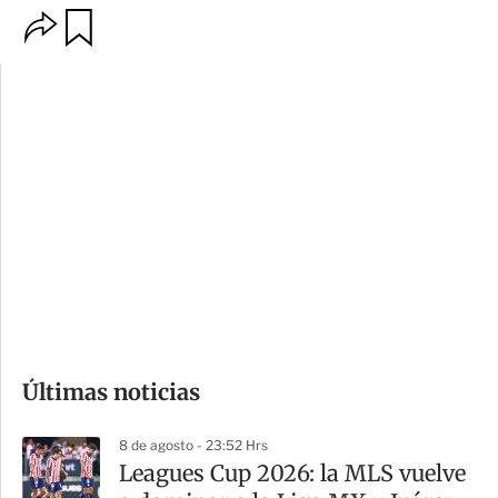
O
G
p
u
c
a
i
r
o
d
n
a
e
r
s
d
e
c
o
Últimas noticias
m
p
8 de agosto - 23:52 Hrs
a
Leagues Cup 2026: la MLS vuelve
r