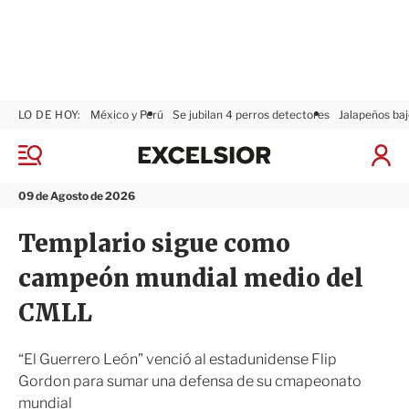
LO DE HOY:
México y Perú
Se jubilan 4 perros detectores
Jalapeños baj
E
x
M
I
c
e
n
n
e
i
09 de Agosto de 2026
ú
l
c
s
i
Templario sigue como
i
a
o
r
campeón mundial medio del
r
S
e
CMLL
s
i
ó
“El Guerrero León” venció al estadunidense Flip
n
Gordon para sumar una defensa de su cmapeonato
mundial