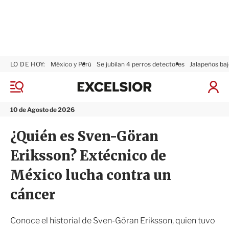
LO DE HOY:
México y Perú
Se jubilan 4 perros detectores
Jalapeños baj
E
x
M
I
c
e
n
n
e
i
10 de Agosto de 2026
ú
l
c
s
i
¿Quién es Sven-Göran
i
a
o
r
Eriksson? Extécnico de
r
S
e
México lucha contra un
s
i
cáncer
ó
n
Conoce el historial de Sven-Göran Eriksson, quien tuvo