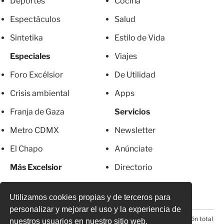
Deportes
Cocina
Espectáculos
Salud
Sintetika
Estilo de Vida
Especiales
Viajes
Foro Excélsior
De Utilidad
Crisis ambiental
Apps
Franja de Gaza
Servicios
Metro CDMX
Newsletter
El Chapo
Anúnciate
Más Excelsior
Directorio
Mujeres
Suscripciones
Utilizamos cookies propias y de terceros para
personalizar y mejorar el uso y la experiencia de
© 2026 Todos los derechos reservados. Prohibida la reproducción total
nuestros usuarios en nuestro sitio web.