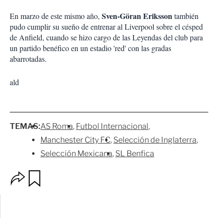
Sven-Göran Eriksson
En marzo de este mismo año,
también
pudo cumplir su sueño de entrenar al Liverpool sobre el césped
de Anfield, cuando se hizo cargo de las Leyendas del club para
un partido benéfico en un estadio 'red' con las gradas
abarrotadas.
ald
TEMAS:
AS Roma
Futbol Internacional
Manchester City FC
Selección de Inglaterra
Selección Mexicana
SL Benfica
O
G
p
u
c
a
i
r