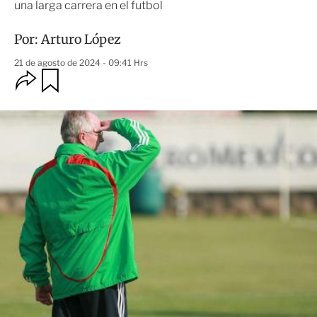
una larga carrera en el futbol
Por:
Arturo López
21 de agosto de 2024 - 09:41 Hrs
O
G
u
p
a
c
r
i
d
o
a
n
r
e
s
d
e
c
o
m
p
a
r
t
i
r