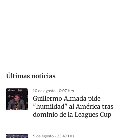
o
d
n
a
e
r
s
d
e
c
o
Últimas noticias
m
p
10 de agosto - 0:07 Hrs
a
Guillermo Almada pide
r
"humildad" al América tras
t
dominio de la Leagues Cup
i
r
9 de agosto - 23:42 Hrs