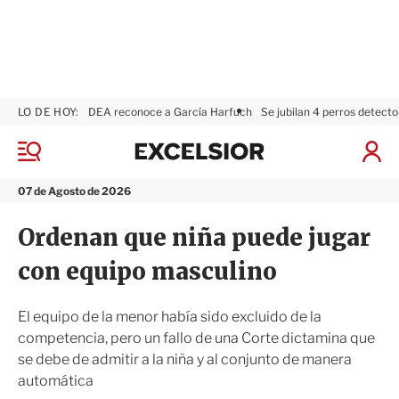
LO DE HOY:
DEA reconoce a García Harfuch
Se jubilan 4 perros detecto
E
x
M
I
c
e
n
n
e
i
07 de Agosto de 2026
ú
l
c
s
i
Ordenan que niña puede jugar
i
a
o
r
con equipo masculino
r
S
e
s
El equipo de la menor había sido excluido de la
i
competencia, pero un fallo de una Corte dictamina que
ó
se debe de admitir a la niña y al conjunto de manera
n
automática