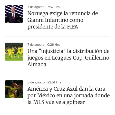
p
7 de agosto - 7:57 Hrs
a
Noruega exige la renuncia de
r
Gianni Infantino como
t
presidente de la FIFA
i
r
7 de agosto - 0:26 Hrs
Una "injusticia" la distribución de
juegos en Leagues Cup: Guillermo
Almada
6 de agosto - 22:51 Hrs
América y Cruz Azul dan la cara
por México en una jornada donde
la MLS vuelve a golpear