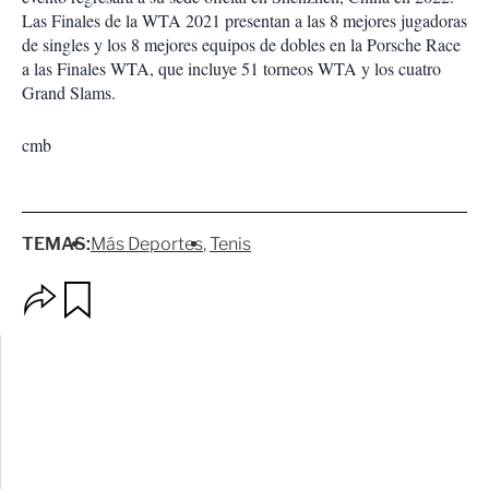
Las Finales de la WTA 2021 presentan a las 8 mejores jugadoras
de singles y los 8 mejores equipos de dobles en la Porsche Race
a las Finales WTA, que incluye 51 torneos WTA y los cuatro
Grand Slams.
cmb
TEMAS:
Más Deportes
Tenis
O
G
p
u
c
a
i
r
o
d
n
a
e
r