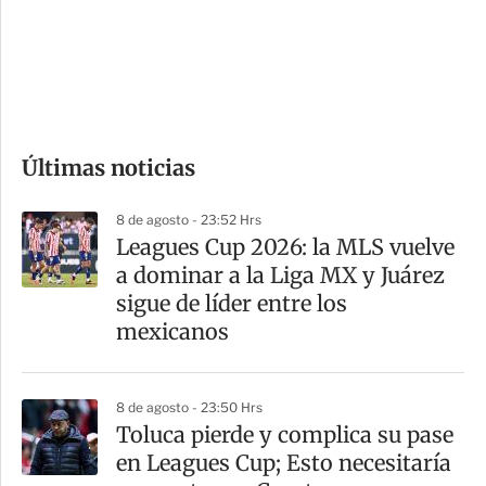
s
d
e
c
o
Últimas noticias
m
p
8 de agosto - 23:52 Hrs
a
Leagues Cup 2026: la MLS vuelve
r
a dominar a la Liga MX y Juárez
t
sigue de líder entre los
i
mexicanos
r
8 de agosto - 23:50 Hrs
Toluca pierde y complica su pase
en Leagues Cup; Esto necesitaría