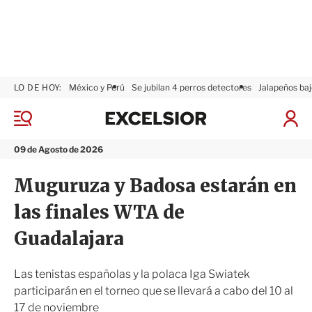
LO DE HOY:
México y Perú
Se jubilan 4 perros detectores
Jalapeños baj
E
x
M
I
c
e
n
n
e
i
09 de Agosto de 2026
ú
l
c
s
i
Muguruza y Badosa estarán en
i
a
o
r
las finales WTA de
r
S
e
Guadalajara
s
i
ó
Las tenistas españolas y la polaca Iga Swiatek
n
participarán en el torneo que se llevará a cabo del 10 al
17 de noviembre