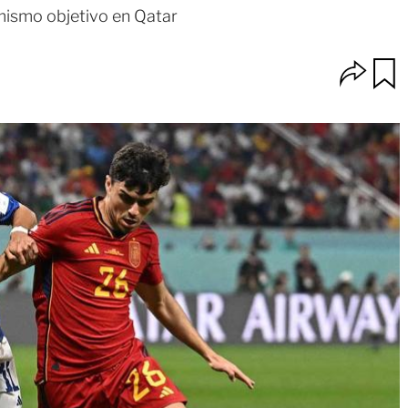
mismo objetivo en Qatar
O
u
p
a
c
r
i
d
o
a
n
r
e
s
d
e
c
o
m
p
a
r
t
i
r