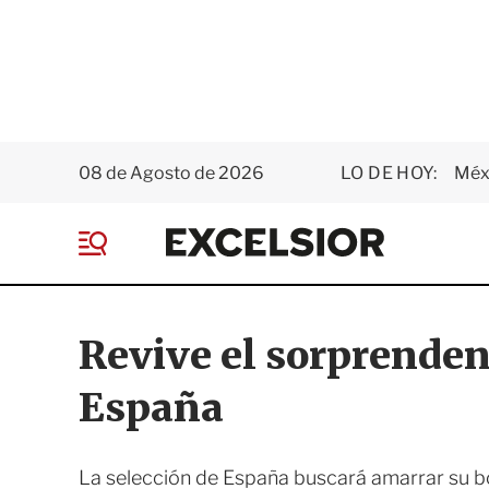
08 de Agosto de 2026
LO DE HOY:
Méxi
E
x
M
c
e
e
n
l
ú
s
Revive el sorprenden
i
o
España
r
La selección de España buscará amarrar su bo