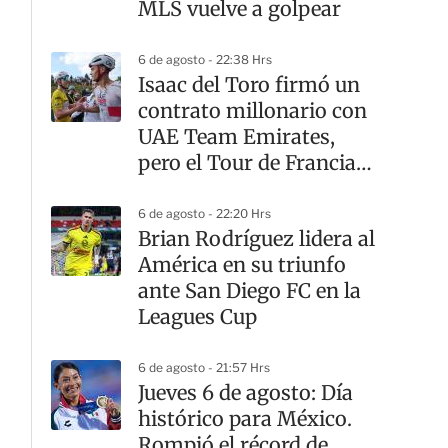
MLS vuelve a golpear
6 de agosto - 22:38 Hrs
Isaac del Toro firmó un
contrato millonario con
UAE Team Emirates,
pero el Tour de Francia
sigue teniendo otro
dueño
6 de agosto - 22:20 Hrs
Brian Rodríguez lidera al
América en su triunfo
ante San Diego FC en la
Leagues Cup
6 de agosto - 21:57 Hrs
Jueves 6 de agosto: Día
histórico para México.
Rompió el récord de