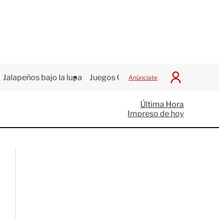
Jalapeños bajo la lupa
Juegos Centroamericanos
Anúnciate
I
n
i
Última Hora
c
Impreso de hoy
i
a
r
S
e
s
i
ó
n