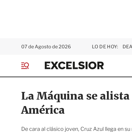
07 de Agosto de 2026
LO DE HOY:
DEA
E
x
M
c
e
e
n
l
ú
s
La Máquina se alista 
i
o
América
r
De cara al clásico joven, Cruz Azul llega en 