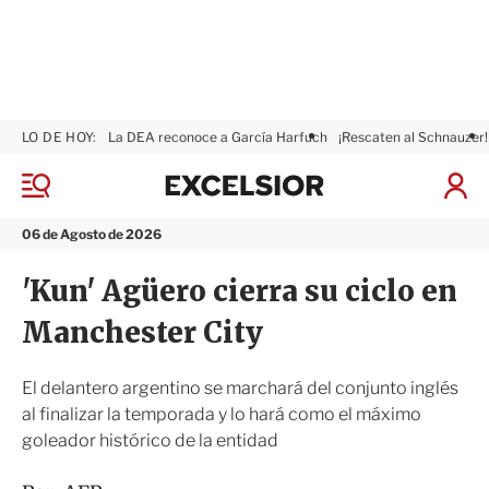
LO DE HOY:
La DEA reconoce a García Harfuch
¡Rescaten al Schnauzer!
E
x
M
I
c
e
n
n
e
i
06 de Agosto de 2026
ú
l
c
s
i
'Kun' Agüero cierra su ciclo en
i
a
o
r
Manchester City
r
S
e
s
El delantero argentino se marchará del conjunto inglés
i
al finalizar la temporada y lo hará como el máximo
ó
goleador histórico de la entidad
n