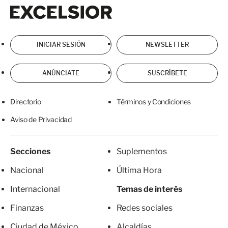
Excelsior
Excelsior
INICIAR SESIÓN
NEWSLETTER
ANÚNCIATE
SUSCRÍBETE
Directorio
Términos y Condiciones
Aviso de Privacidad
Secciones
Suplementos
Nacional
Última Hora
Internacional
Temas de interés
Finanzas
Redes sociales
Ciudad de México
Alcaldías