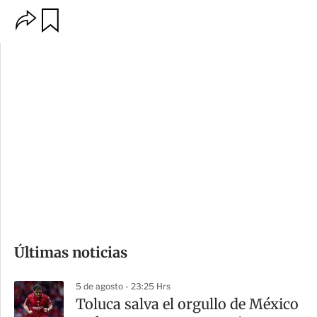
O
G
p
u
c
a
i
r
o
d
n
a
e
r
s
d
e
c
o
Últimas noticias
m
p
5 de agosto - 23:25 Hrs
a
Toluca salva el orgullo de México
r