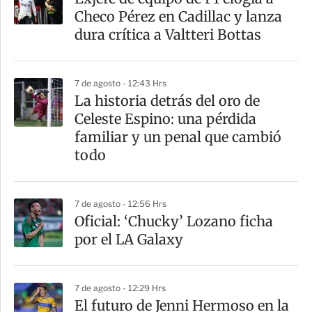
r
Checo Pérez en Cadillac y lanza
t
dura crítica a Valtteri Bottas
i
r
7 de agosto - 12:43 Hrs
La historia detrás del oro de
Celeste Espino: una pérdida
familiar y un penal que cambió
todo
7 de agosto - 12:56 Hrs
Oficial: ‘Chucky’ Lozano ficha
por el LA Galaxy
7 de agosto - 12:29 Hrs
El futuro de Jenni Hermoso en la