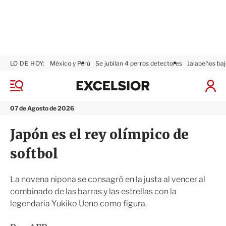
LO DE HOY:
México y Perú
Se jubilan 4 perros detectores
Jalapeños baj
E
x
M
I
c
e
n
n
e
i
07 de Agosto de 2026
ú
l
c
s
i
Japón es el rey olímpico de
i
a
o
r
softbol
r
S
e
s
La novena nipona se consagró en la justa al vencer al
i
combinado de las barras y las estrellas con la
ó
legendaria Yukiko Ueno como figura.
n