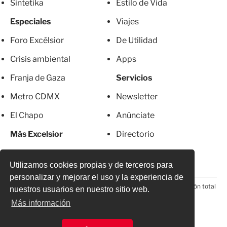
Sintetika
Estilo de Vida
Especiales
Viajes
Foro Excélsior
De Utilidad
Crisis ambiental
Apps
Franja de Gaza
Servicios
Metro CDMX
Newsletter
El Chapo
Anúnciate
Más Excelsior
Directorio
Mujeres
Suscripciones
Utilizamos cookies propias y de terceros para
personalizar y mejorar el uso y la experiencia de
© 2026 Todos los derechos reservados. Prohibida la reproducción total
nuestros usuarios en nuestro sitio web.
o parcial, incluyendo cualquier medio electrónico*
Más información