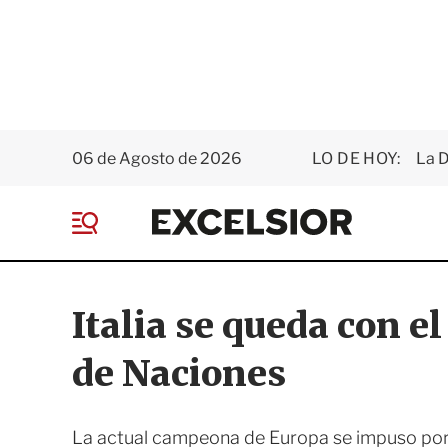
06 de Agosto de 2026
LO DE HOY:
La D
E
x
M
c
e
e
n
l
ú
s
Italia se queda con el
i
o
de Naciones
r
La actual campeona de Europa se impuso por 2