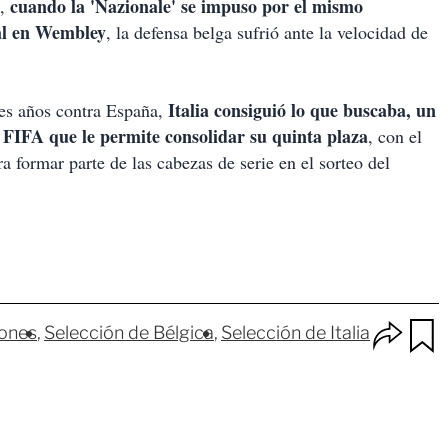
cuando la 'Nazionale' se impuso por el mismo
a,
tal en Wembley
, la defensa belga sufrió ante la velocidad de
Italia consiguió lo que buscaba, un
res años contra España,
n FIFA que le permite consolidar su quinta plaza
, con el
ara formar parte de las cabezas de serie en el sorteo del
O
iones
Selección de Bélgica
Selección de Italia
p
u
c
a
i
r
o
d