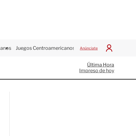
canos
Juegos Centroamericanos
Anúnciate
I
n
i
Última Hora
c
Impreso de hoy
i
a
r
S
e
s
i
ó
n