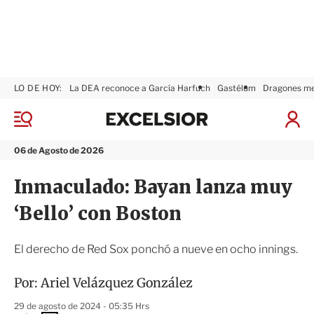
LO DE HOY:
La DEA reconoce a García Harfuch
Gastélum
Dragones m
E
x
M
I
c
e
n
n
e
i
06 de Agosto de 2026
ú
l
c
s
i
Inmaculado: Bayan lanza muy
i
a
o
r
‘Bello’ con Boston
r
S
e
s
El derecho de Red Sox ponchó a nueve en ocho innings.
i
ó
Por:
Ariel Velázquez González
n
29 de agosto de 2024 - 05:35 Hrs