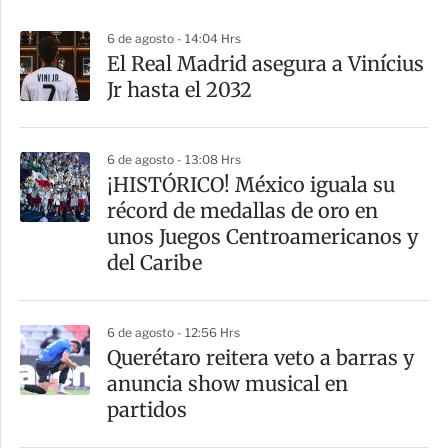
p
6 de agosto - 14:04 Hrs
a
El Real Madrid asegura a Vinícius
r
Jr hasta el 2032
t
i
6 de agosto - 13:08 Hrs
r
¡HISTÓRICO! México iguala su
récord de medallas de oro en
unos Juegos Centroamericanos y
del Caribe
6 de agosto - 12:56 Hrs
Querétaro reitera veto a barras y
anuncia show musical en
partidos