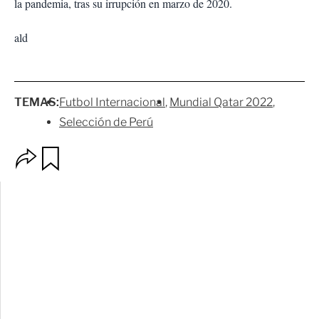
la pandemia, tras su irrupción en marzo de 2020.
ald
TEMAS:
Futbol Internacional
Mundial Qatar 2022
Selección de Perú
O
G
p
u
c
a
i
r
o
d
n
a
e
r
s
d