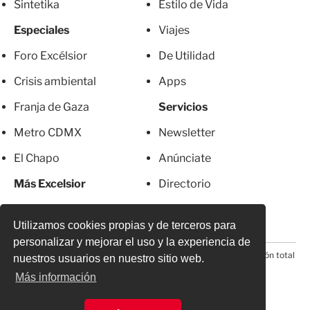
Sintetika
Estilo de Vida
Especiales
Viajes
Foro Excélsior
De Utilidad
Crisis ambiental
Apps
Franja de Gaza
Servicios
Metro CDMX
Newsletter
El Chapo
Anúnciate
Más Excelsior
Directorio
Mujeres
Suscripciones
Utilizamos cookies propias y de terceros para
personalizar y mejorar el uso y la experiencia de
© 2026 Todos los derechos reservados. Prohibida la reproducción total
nuestros usuarios en nuestro sitio web.
o parcial, incluyendo cualquier medio electrónico*
Más información