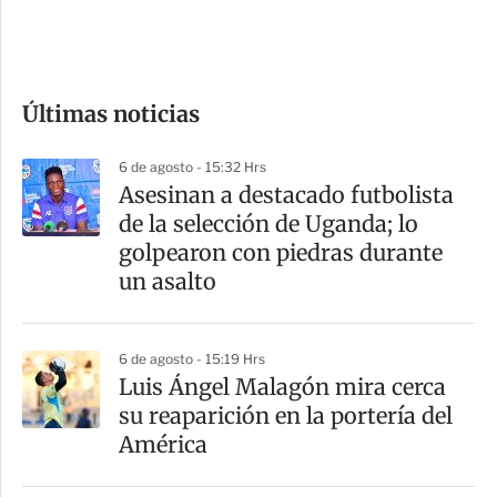
e
c
o
Últimas noticias
m
p
6 de agosto - 15:32 Hrs
a
Asesinan a destacado futbolista
r
de la selección de Uganda; lo
t
golpearon con piedras durante
i
un asalto
r
6 de agosto - 15:19 Hrs
Luis Ángel Malagón mira cerca
su reaparición en la portería del
América