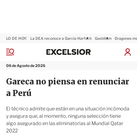
LO DE HOY:
La DEA reconoce a García Harfuch
Gastélum
Dragones m
E
x
M
I
c
e
n
n
e
i
06 de Agosto de 2026
ú
l
c
s
i
Gareca no piensa en renunciar
i
a
o
r
a Perú
r
S
e
s
El técnico admite que están en una situación incómoda
i
y asegura que, al momento, ninguna selección tiene
ó
algo asegurado en las eliminatorias al Mundial Qatar
n
2022