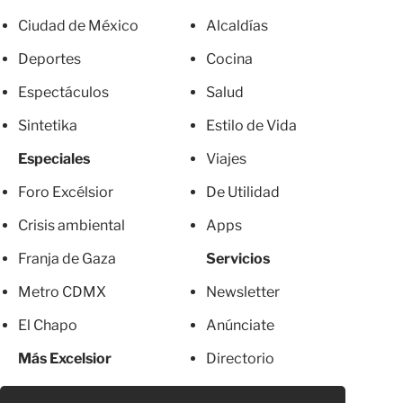
Ciudad de México
Alcaldías
Deportes
Cocina
Espectáculos
Salud
Sintetika
Estilo de Vida
Especiales
Viajes
Foro Excélsior
De Utilidad
Crisis ambiental
Apps
Franja de Gaza
Servicios
Metro CDMX
Newsletter
El Chapo
Anúnciate
Más Excelsior
Directorio
Mujeres
Suscripciones