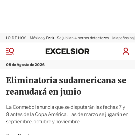
LO DE HOY:
México y Perú
Se jubilan 4 perros detectores
Jalapeños baj
E
x
M
I
c
e
n
n
e
i
08 de Agosto de 2026
ú
l
c
s
i
Eliminatoria sudamericana se
i
a
o
r
reanudará en junio
r
S
e
s
La Conmebol anuncia que se disputarán las fechas 7 y
i
8 antes de la Copa América. Las de marzo se jugarán en
ó
septiembre, octubre y noviembre
n