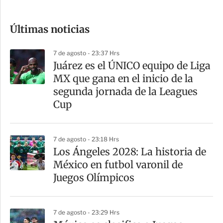
c
o
Últimas noticias
m
p
7 de agosto - 23:37 Hrs
a
Juárez es el ÚNICO equipo de Liga
r
MX que gana en el inicio de la
t
segunda jornada de la Leagues
i
Cup
r
7 de agosto - 23:18 Hrs
Los Ángeles 2028: La historia de
México en futbol varonil de
Juegos Olímpicos
7 de agosto - 23:29 Hrs