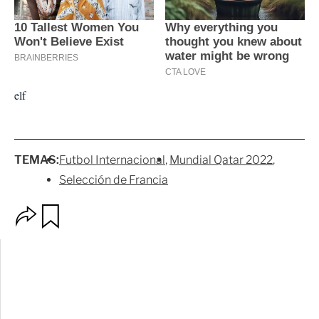
elf
TEMAS:
Futbol Internacional
Mundial Qatar 2022
Selección de Francia
O
G
p
u
c
a
i
r
o
d
n
a