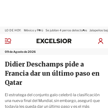
LO DE HOY:
México y Perú
Se jubilan 4 perros detectores
Jalapeños baj
E
x
M
I
c
e
n
n
e
i
09 de Agosto de 2026
ú
l
c
s
i
Didier Deschamps pide a
i
a
o
r
Francia dar un último paso en
r
S
e
Qatar
s
i
ó
El estratega del conjunto galo celebró la clasificación
n
una nueva final del Mundial, sin embargo, aseguró que
todavía les queda dar un último paso y es el más