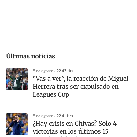
e
r
s
d
e
c
o
Últimas noticias
m
p
8 de agosto - 22:47 Hrs
a
“Vas a ver”, la reacción de Miguel
r
Herrera tras ser expulsado en
t
Leagues Cup
i
r
8 de agosto - 22:41 Hrs
¿Hay crisis en Chivas? Solo 4
victorias en los últimos 15