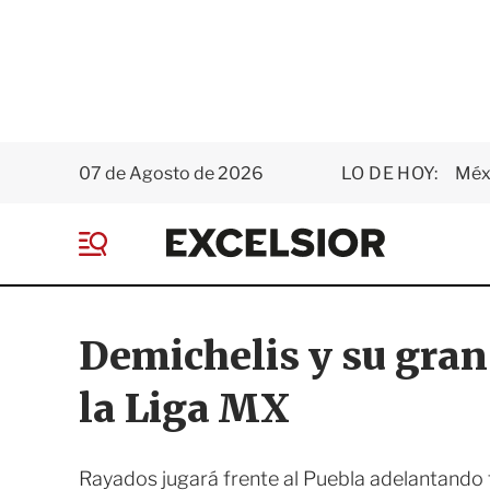
07 de Agosto de 2026
LO DE HOY:
Méxi
E
x
M
c
e
e
n
l
ú
s
Demichelis y su gran
i
o
la Liga MX
r
Rayados jugará frente al Puebla adelantando f