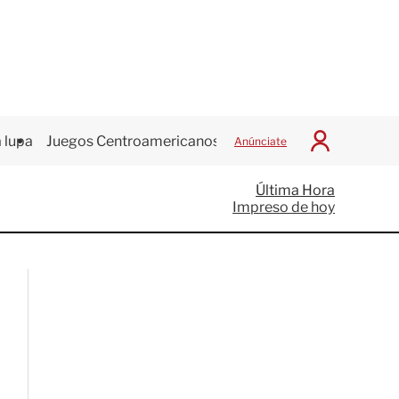
 lupa
Juegos Centroamericanos
Anúnciate
I
n
i
Última Hora
c
Impreso de hoy
i
a
r
S
e
s
i
ó
n