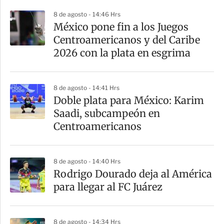
p
8 de agosto - 14:46 Hrs
a
México pone fin a los Juegos
r
Centroamericanos y del Caribe
t
2026 con la plata en esgrima
i
r
8 de agosto - 14:41 Hrs
Doble plata para México: Karim
Saadi, subcampeón en
Centroamericanos
8 de agosto - 14:40 Hrs
Rodrigo Dourado deja al América
para llegar al FC Juárez
8 de agosto - 14:34 Hrs