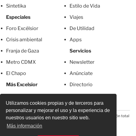
Sintetika
Estilo de Vida
Especiales
Viajes
Foro Excélsior
De Utilidad
Crisis ambiental
Apps
Franja de Gaza
Servicios
Metro CDMX
Newsletter
El Chapo
Anúnciate
Más Excelsior
Directorio
Mujeres
Suscripciones
Utilizamos cookies propias y de terceros para
personalizar y mejorar el uso y la experiencia de
© 2026 Todos los derechos reservados. Prohibida la reproducción total
nuestros usuarios en nuestro sitio web.
o parcial, incluyendo cualquier medio electrónico*
Más información