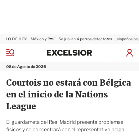
LO DE HOY:
México y Perú
Se jubilan 4 perros detectores
Jalapeños baj
E
x
M
I
c
e
n
n
e
i
08 de Agosto de 2026
ú
l
c
s
i
Courtois no estará con Bélgica
i
a
o
r
en el inicio de la Nations
r
S
e
League
s
i
ó
El guardameta del Real Madrid presenta problemas
n
físicos y no concentrará con el representativo belga