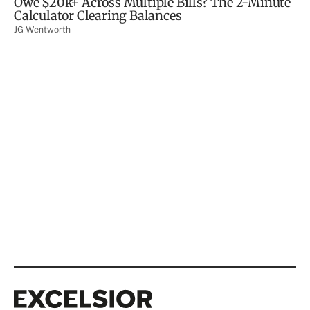
Excelsior
Excelsior