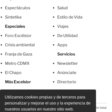
Espectáculos
Salud
Sintetika
Estilo de Vida
Especiales
Viajes
Foro Excélsior
De Utilidad
Crisis ambiental
Apps
Franja de Gaza
Servicios
Metro CDMX
Newsletter
El Chapo
Anúnciate
Más Excelsior
Directorio
Mujeres
Suscripciones
Utilizamos cookies propias y de terceros para
personalizar y mejorar el uso y la experiencia de
© 2026 Todos los derechos reservados. Prohibida la reproducción total
nuestros usuarios en nuestro sitio web.
o parcial, incluyendo cualquier medio electrónico*