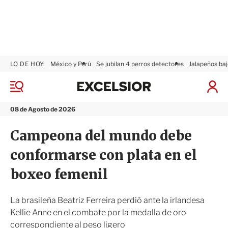
LO DE HOY:
México y Perú
Se jubilan 4 perros detectores
Jalapeños baj
E
x
M
I
c
e
n
n
e
i
08 de Agosto de 2026
ú
l
c
s
i
Campeona del mundo debe
i
a
o
r
conformarse con plata en el
r
S
e
boxeo femenil
s
i
ó
La brasileña Beatriz Ferreira perdió ante la irlandesa
n
Kellie Anne en el combate por la medalla de oro
correspondiente al peso ligero