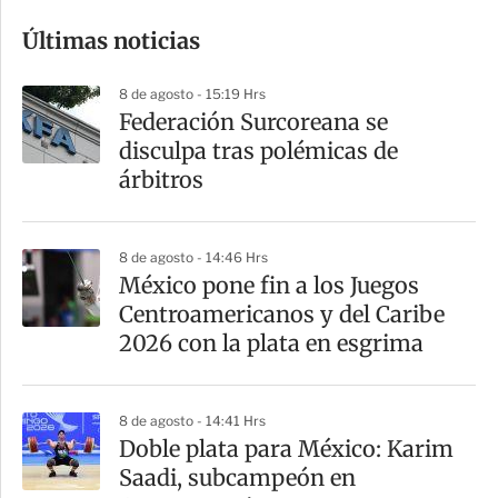
o
Últimas noticias
m
p
8 de agosto - 15:19 Hrs
a
Federación Surcoreana se
r
disculpa tras polémicas de
t
árbitros
i
r
8 de agosto - 14:46 Hrs
México pone fin a los Juegos
Centroamericanos y del Caribe
2026 con la plata en esgrima
8 de agosto - 14:41 Hrs
Doble plata para México: Karim
Saadi, subcampeón en