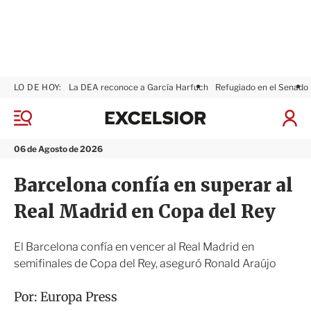
LO DE HOY:
La DEA reconoce a García Harfuch
Refugiado en el Senado
E
x
M
I
c
e
n
n
e
i
06 de Agosto de 2026
ú
l
c
s
i
Barcelona confía en superar al
i
a
o
r
Real Madrid en Copa del Rey
r
S
e
s
El Barcelona confía en vencer al Real Madrid en
i
semifinales de Copa del Rey, aseguró Ronald Araújo
ó
n
Por:
Europa Press