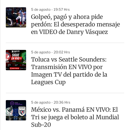
p
5 de agosto - 19:57 Hrs
a
Golpeó, pagó y ahora pide
r
perdón: El desesperado mensaje
t
en VIDEO de Danry Vásquez
i
r
5 de agosto - 20:02 Hrs
Toluca vs Seattle Sounders:
Transmisión EN VIVO por
Imagen TV del partido de la
Leagues Cup
5 de agosto - 20:36 Hrs
México vs. Panamá EN VIVO: El
Tri se juega el boleto al Mundial
Sub-20