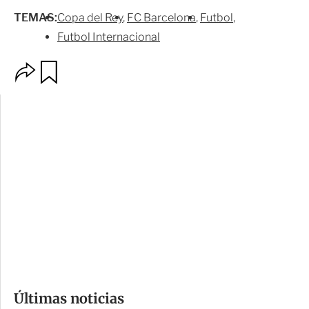
TEMAS:
Copa del Rey
FC Barcelona
Futbol
Futbol Internacional
O
G
p
u
c
a
i
r
o
d
n
a
e
r
s
d
e
c
o
Últimas noticias
m