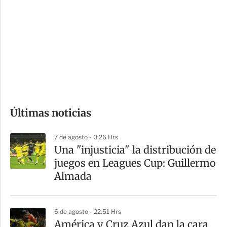
o
d
n
a
e
r
s
d
e
c
o
Últimas noticias
m
p
7 de agosto - 0:26 Hrs
a
Una "injusticia" la distribución de
r
juegos en Leagues Cup: Guillermo
t
Almada
i
r
6 de agosto - 22:51 Hrs
América y Cruz Azul dan la cara