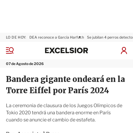
LO DE HOY:
DEA reconoce a García Harfuch
Se jubilan 4 perros detecto
E
x
M
I
c
e
n
n
e
i
07 de Agosto de 2026
ú
l
c
s
i
Bandera gigante ondeará en la
i
a
o
r
Torre Eiffel por París 2024
r
S
e
s
La ceremonia de clausura de los Juegos Olímpicos de
i
Tokio 2020 tendrá una bandera enorme en París
ó
cuando se anuncie el cambio de estafeta.
n