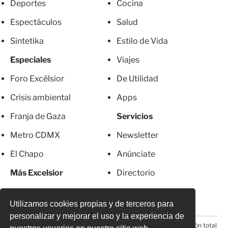
Deportes
Cocina
Espectáculos
Salud
Sintetika
Estilo de Vida
Especiales
Viajes
Foro Excélsior
De Utilidad
Crisis ambiental
Apps
Franja de Gaza
Servicios
Metro CDMX
Newsletter
El Chapo
Anúnciate
Más Excelsior
Directorio
Mujeres
Suscripciones
Utilizamos cookies propias y de terceros para
personalizar y mejorar el uso y la experiencia de
© 2026 Todos los derechos reservados. Prohibida la reproducción total