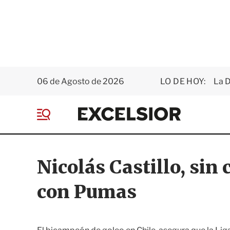
06 de Agosto de 2026
LO DE HOY:
La D
E
x
M
c
e
e
n
l
ú
s
Nicolás Castillo, sin
i
o
con Pumas
r