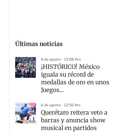
G
Últimas noticias
6 de agosto - 13:08 Hrs
¡HISTÓRICO! México
iguala su récord de
medallas de oro en unos
Juegos
Centroamericanos y del
Caribe
6 de agosto - 12:56 Hrs
Querétaro reitera veto a
barras y anuncia show
musical en partidos