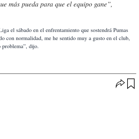
o que más pueda para que el equipo gane”,
a Liga el sábado en el enfrentamiento que sostendrá Pumas
do con normalidad, me he sentido muy a gusto en el club,
 problema”, dijo.
O
p
u
c
a
i
r
o
d
n
a
e
r