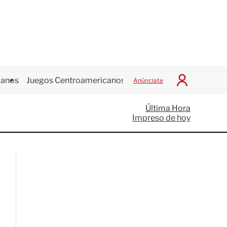
canos
Juegos Centroamericanos
Anúnciate
I
n
i
Última Hora
c
Impreso de hoy
i
a
r
S
e
s
i
ó
n