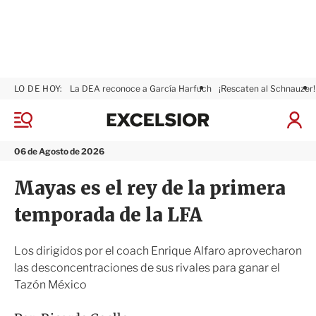
LO DE HOY:
La DEA reconoce a García Harfuch
¡Rescaten al Schnauzer!
E
x
M
I
c
e
n
n
e
i
06 de Agosto de 2026
ú
l
c
s
i
Mayas es el rey de la primera
i
a
o
r
temporada de la LFA
r
S
e
s
Los dirigidos por el coach Enrique Alfaro aprovecharon
i
las desconcentraciones de sus rivales para ganar el
ó
Tazón México
n