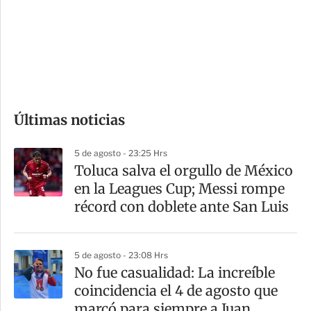
e
r
s
d
e
c
o
Últimas noticias
m
p
5 de agosto - 23:25 Hrs
a
Toluca salva el orgullo de México
r
en la Leagues Cup; Messi rompe
t
récord con doblete ante San Luis
i
r
5 de agosto - 23:08 Hrs
No fue casualidad: La increíble
coincidencia el 4 de agosto que
marcó para siempre a Juan