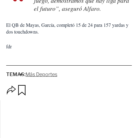
juego, demostramos que hay liga para
el futuro”, aseguró Alfaro.
El QB de Mayas, García, completó 15 de 24 para 157 yardas y
dos touchdowns.
fdr
TEMAS:
Más Deportes
O
G
p
u
c
a
i
r
o
d
n
a