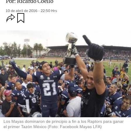
Por:
Ricardo Coello
10 de abril de 2016 - 22:50 Hrs
O
G
u
p
a
c
r
i
d
o
a
n
r
e
s
d
e
c
o
m
p
a
r
t
i
r
Los Mayas dominaron de principio a fin a los Raptors para ganar
el primer Tazón México (Foto: Facebook Mayas LFA)