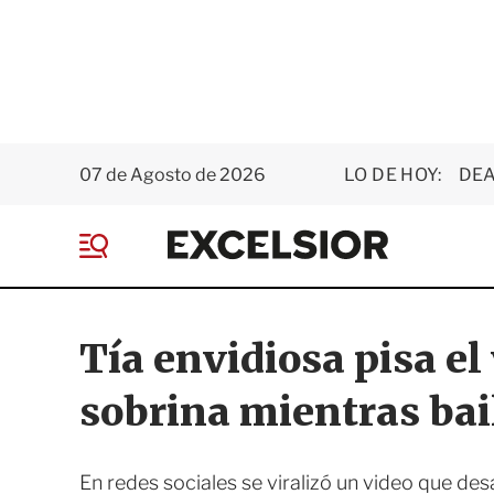
07 de Agosto de 2026
LO DE HOY:
DEA
E
x
M
c
e
e
n
l
ú
s
Tía envidiosa pisa el
i
o
sobrina mientras bail
r
En redes sociales se viralizó un video que de