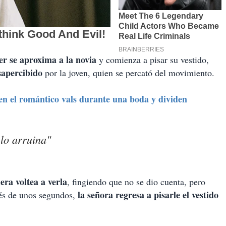
er se aproxima a la novia
y comienza a pisar su vestido,
sapercibido
por la joven, quien se percató del movimiento.
n el romántico vals durante una boda y dividen
 lo arruina"
iera voltea a verla
, fingiendo que no se dio cuenta, pero
la señora regresa a pisarle el vestido
és de unos segundos,