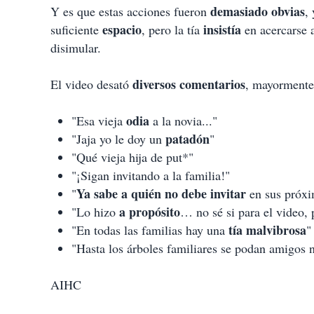
demasiado obvias
Y es que estas acciones fueron
,
espacio
insistía
suficiente
, pero la tía
en acercarse 
disimular.
diversos comentarios
El video desató
, mayormente 
odia
"Esa vieja
a la novia..."
patadón
"Jaja yo le doy un
"
"Qué vieja hija de put*"
"¡Sigan invitando a la familia!"
Ya sabe a quién no debe invitar
"
en sus próxim
a
propósito
"Lo hizo
… no sé si para el video, 
tía malvibrosa
"En todas las familias hay una
"
"Hasta los árboles familiares se podan amigos n
AIHC