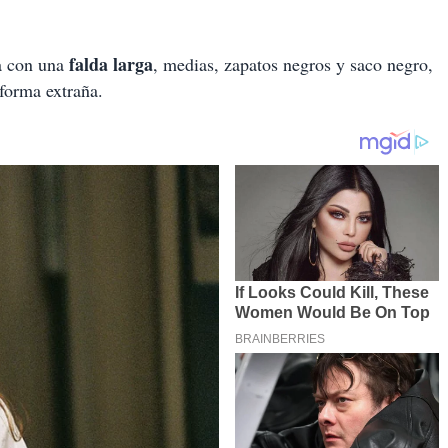
falda larga
da con una
, medias, zapatos negros y saco negro,
 forma extraña.