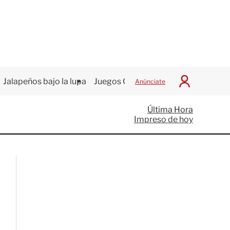
Jalapeños bajo la lupa
Juegos Centroamericanos
Anúnciate
I
n
i
Última Hora
c
Impreso de hoy
i
a
r
S
e
s
i
ó
n