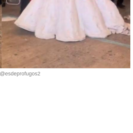
X @esdeprofugos2