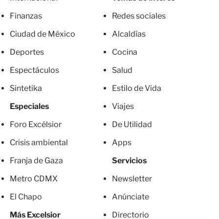
Finanzas
Redes sociales
Ciudad de México
Alcaldías
Deportes
Cocina
Espectáculos
Salud
Sintetika
Estilo de Vida
Especiales
Viajes
Foro Excélsior
De Utilidad
Crisis ambiental
Apps
Franja de Gaza
Servicios
Metro CDMX
Newsletter
El Chapo
Anúnciate
Más Excelsior
Directorio