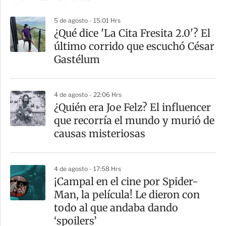
p
5 de agosto - 15:01 Hrs
a
¿Qué dice 'La Cita Fresita 2.0'? El
r
último corrido que escuchó César
t
Gastélum
i
r
4 de agosto - 22:06 Hrs
¿Quién era Joe Felz? El influencer
que recorría el mundo y murió de
causas misteriosas
4 de agosto - 17:58 Hrs
¡Campal en el cine por Spider-
Man, la película! Le dieron con
todo al que andaba dando
‘spoilers’