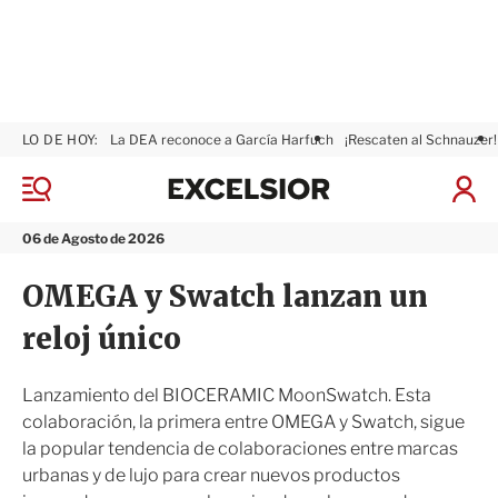
LO DE HOY:
La DEA reconoce a García Harfuch
¡Rescaten al Schnauzer!
E
x
M
I
c
e
n
n
e
i
06 de Agosto de 2026
ú
l
c
s
i
OMEGA y Swatch lanzan un
i
a
o
r
reloj único
r
S
e
s
Lanzamiento del BIOCERAMIC MoonSwatch. Esta
i
colaboración, la primera entre OMEGA y Swatch, sigue
ó
la popular tendencia de colaboraciones entre marcas
n
urbanas y de lujo para crear nuevos productos