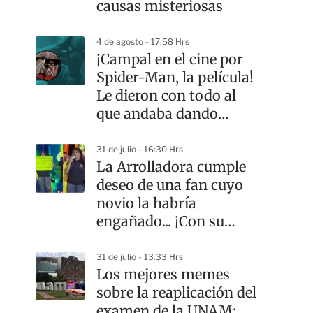
causas misteriosas
4 de agosto - 17:58 Hrs
¡Campal en el cine por
Spider-Man, la película!
Le dieron con todo al
que andaba dando
‘spoilers’
31 de julio - 16:30 Hrs
La Arrolladora cumple
deseo de una fan cuyo
novio la habría
engañado... ¡Con su
mamá! | VIDEO
31 de julio - 13:33 Hrs
Los mejores memes
sobre la reaplicación del
examen de la UNAM: