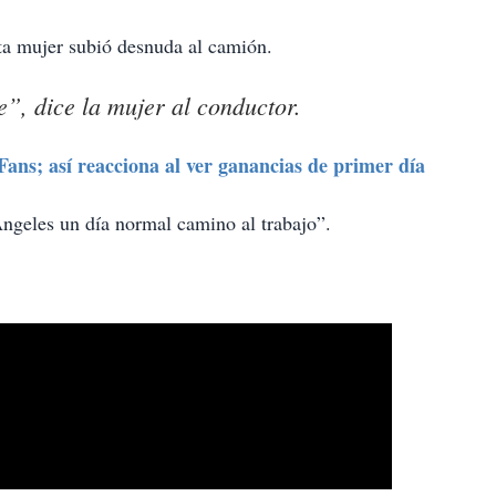
ta mujer subió desnuda al camión.
e”, dice la mujer al conductor.
ns; así reacciona al ver ganancias de primer día
ngeles un día normal camino al trabajo”.