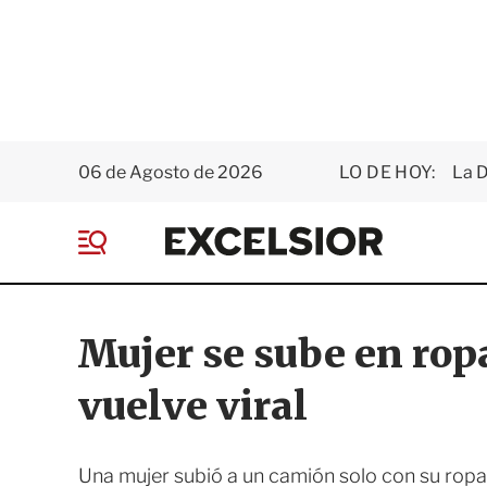
06 de Agosto de 2026
LO DE HOY:
La D
E
x
M
c
e
e
n
l
ú
s
Mujer se sube en ropa
i
o
vuelve viral
r
Una mujer subió a un camión solo con su ropa 