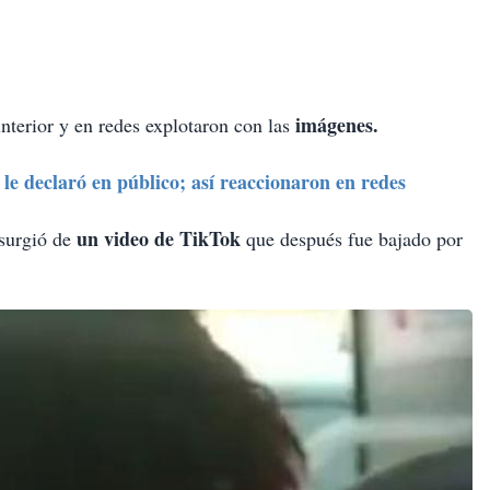
imágenes.
nterior y en redes explotaron con las
le declaró en público; así reaccionaron en redes
un video de TikTok
 surgió de
que después fue bajado por