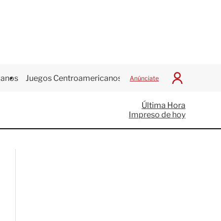
canos
Juegos Centroamericanos
Anúnciate
I
n
i
Última Hora
c
Impreso de hoy
i
a
r
S
e
s
i
ó
n