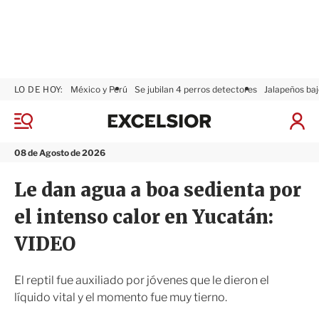
LO DE HOY:
México y Perú
Se jubilan 4 perros detectores
Jalapeños baj
E
x
M
I
c
e
n
n
e
i
08 de Agosto de 2026
ú
l
c
s
i
Le dan agua a boa sedienta por
i
a
o
r
el intenso calor en Yucatán:
r
S
e
VIDEO
s
i
ó
El reptil fue auxiliado por jóvenes que le dieron el
n
líquido vital y el momento fue muy tierno.