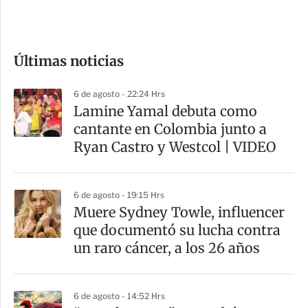
e
c
o
Últimas noticias
m
p
6 de agosto - 22:24 Hrs
a
Lamine Yamal debuta como
r
cantante en Colombia junto a
t
Ryan Castro y Westcol | VIDEO
i
r
6 de agosto - 19:15 Hrs
Muere Sydney Towle, influencer
que documentó su lucha contra
un raro cáncer, a los 26 años
6 de agosto - 14:52 Hrs