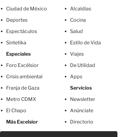
Ciudad de México
Alcaldías
Deportes
Cocina
Espectáculos
Salud
Sintetika
Estilo de Vida
Especiales
Viajes
Foro Excélsior
De Utilidad
Crisis ambiental
Apps
Franja de Gaza
Servicios
Metro CDMX
Newsletter
El Chapo
Anúnciate
Más Excelsior
Directorio
Mujeres
Suscripciones