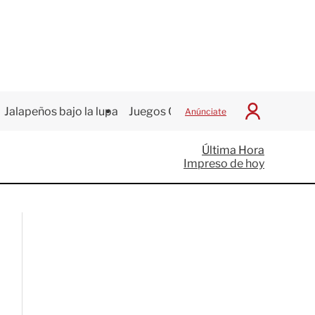
Jalapeños bajo la lupa
Juegos Centroamericanos
Anúnciate
I
n
i
Última Hora
c
Impreso de hoy
i
a
r
S
e
s
i
ó
n