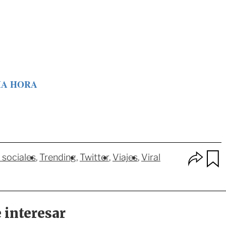
MA HORA
O
 sociales
Trending
Twitter
Viajes
Viral
p
u
c
a
i
r
o
d