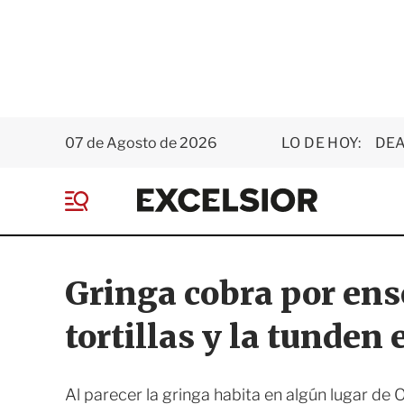
07 de Agosto de 2026
LO DE HOY:
DEA
E
x
M
c
e
e
n
l
ú
s
Gringa cobra por en
i
o
tortillas y la tunden 
r
Al parecer la gringa habita en algún lugar de 