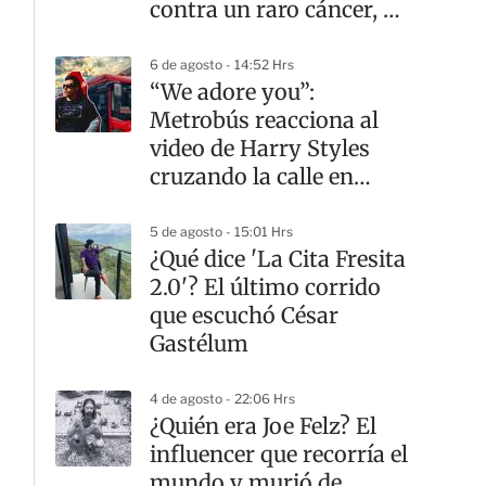
contra un raro cáncer, a
los 26 años
6 de agosto - 14:52 Hrs
“We adore you”:
Metrobús reacciona al
video de Harry Styles
cruzando la calle en
CDMX
5 de agosto - 15:01 Hrs
¿Qué dice 'La Cita Fresita
2.0'? El último corrido
que escuchó César
Gastélum
4 de agosto - 22:06 Hrs
¿Quién era Joe Felz? El
influencer que recorría el
mundo y murió de