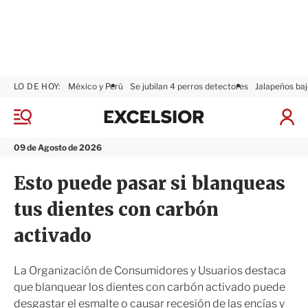
LO DE HOY:
México y Perú
Se jubilan 4 perros detectores
Jalapeños baj
E
x
M
I
c
e
n
n
e
i
09 de Agosto de 2026
ú
l
c
s
i
Esto puede pasar si blanqueas
i
a
o
r
tus dientes con carbón
r
S
e
activado
s
i
ó
La Organización de Consumidores y Usuarios destaca
n
que blanquear los dientes con carbón activado puede
desgastar el esmalte o causar recesión de las encías y