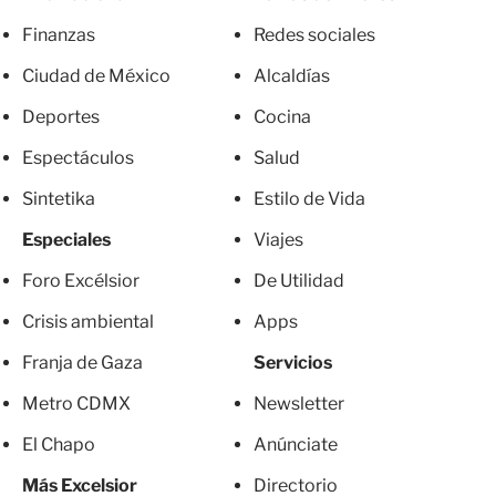
Finanzas
Redes sociales
Ciudad de México
Alcaldías
Deportes
Cocina
Espectáculos
Salud
Sintetika
Estilo de Vida
Especiales
Viajes
Foro Excélsior
De Utilidad
Crisis ambiental
Apps
Franja de Gaza
Servicios
Metro CDMX
Newsletter
El Chapo
Anúnciate
Más Excelsior
Directorio