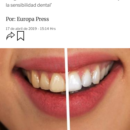
la sensibilidad dental’
Por:
Europa Press
17 de abril de 2019 - 15:14 Hrs
O
G
u
p
a
c
r
i
d
o
a
n
r
e
s
d
e
c
o
m
p
a
r
t
i