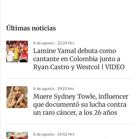
e
c
o
Últimas noticias
m
p
6 de agosto - 22:24 Hrs
a
Lamine Yamal debuta como
r
cantante en Colombia junto a
t
Ryan Castro y Westcol | VIDEO
i
r
6 de agosto - 19:15 Hrs
Muere Sydney Towle, influencer
que documentó su lucha contra
un raro cáncer, a los 26 años
6 de agosto - 14:52 Hrs