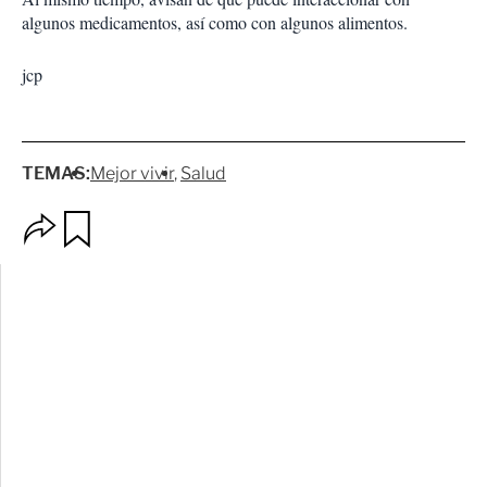
algunos medicamentos, así como con algunos alimentos.
jcp
TEMAS:
Mejor vivir
Salud
O
G
p
u
c
a
i
r
o
d
n
a
e
r
s
d