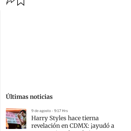
p
u
c
a
i
r
o
d
n
a
e
r
s
d
e
c
o
Últimas noticias
m
p
9 de agosto - 9:17 Hrs
a
Harry Styles hace tierna
r
revelación en CDMX: ¡ayudó a
t