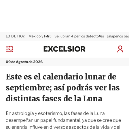
LO DE HOY:
México y Perú
Se jubilan 4 perros detectores
Jalapeños baj
E
x
M
I
c
e
n
n
e
i
09 de Agosto de 2026
ú
l
c
s
i
Este es el calendario lunar de
i
a
o
r
septiembre; así podrás ver las
r
S
e
distintas fases de la Luna
s
i
ó
En astrología y esoterismo, las fases de la Luna
n
desempeñan un papel fundamental, ya que se cree que
su energía influye en diversos aspectos de la vida y del