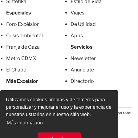
Sintetika
Estilo de Vida
Especiales
Viajes
Foro Excélsior
De Utilidad
Crisis ambiental
Apps
Franja de Gaza
Servicios
Metro CDMX
Newsletter
El Chapo
Anúnciate
Más Excelsior
Directorio
Mujeres
Suscripciones
Utilizamos cookies propias y de terceros para
personalizar y mejorar el uso y la experiencia de
© 2026 Todos los derechos reservados. Prohibida la reproducción total
nuestros usuarios en nuestro sitio web.
o parcial, incluyendo cualquier medio electrónico*
Más información