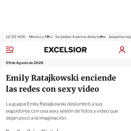
LO DE HOY:
México y Perú
Se jubilan 4 perros detectores
Jalapeños baj
E
x
M
I
c
e
n
n
e
i
09 de Agosto de 2026
ú
l
c
s
i
Emily Ratajkowski enciende
i
a
o
r
las redes con sexy video
r
S
e
s
La guapa Emily Ratajkowski deslumbró a sus
i
seguidores con una sexy sesión de fotos y video que
ó
dejan poco a la imaginación.
n