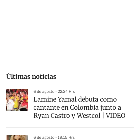
o
d
n
a
e
r
s
d
e
c
o
Últimas noticias
m
p
6 de agosto - 22:24 Hrs
a
Lamine Yamal debuta como
r
cantante en Colombia junto a
t
Ryan Castro y Westcol | VIDEO
i
r
6 de agosto - 19:15 Hrs