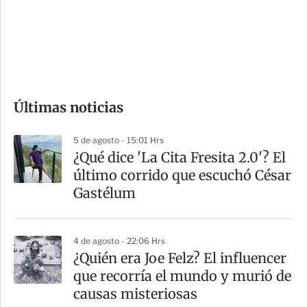
s
d
e
c
o
Últimas noticias
m
p
5 de agosto - 15:01 Hrs
a
¿Qué dice 'La Cita Fresita 2.0'? El
r
último corrido que escuchó César
t
Gastélum
i
r
4 de agosto - 22:06 Hrs
¿Quién era Joe Felz? El influencer
que recorría el mundo y murió de
causas misteriosas