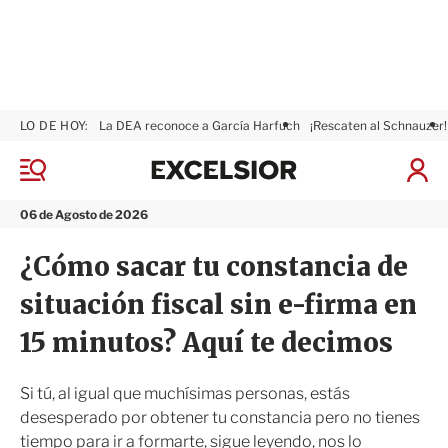
LO DE HOY:
La DEA reconoce a García Harfuch
¡Rescaten al Schnauzer!
E
x
M
I
c
e
n
n
e
i
06 de Agosto de 2026
ú
l
c
s
i
¿Cómo sacar tu constancia de
i
a
o
r
situación fiscal sin e-firma en
r
S
e
15 minutos? Aquí te decimos
s
i
ó
Si tú, al igual que muchísimas personas, estás
n
desesperado por obtener tu constancia pero no tienes
tiempo para ir a formarte, sigue leyendo, nos lo