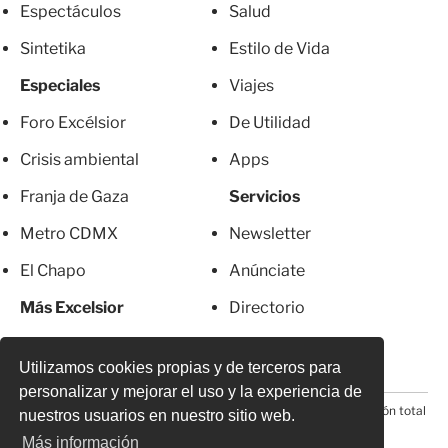
Espectáculos
Salud
Sintetika
Estilo de Vida
Especiales
Viajes
Foro Excélsior
De Utilidad
Crisis ambiental
Apps
Franja de Gaza
Servicios
Metro CDMX
Newsletter
El Chapo
Anúnciate
Más Excelsior
Directorio
Mujeres
Suscripciones
Utilizamos cookies propias y de terceros para
personalizar y mejorar el uso y la experiencia de
© 2026 Todos los derechos reservados. Prohibida la reproducción total
nuestros usuarios en nuestro sitio web.
o parcial, incluyendo cualquier medio electrónico*
Más información