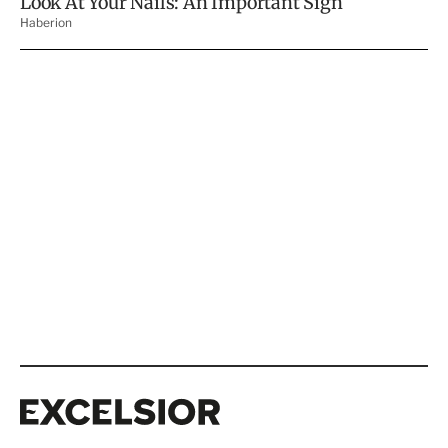
Excelsior
Excelsior