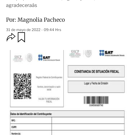
agradeceraás
Por:
Magnolia Pacheco
31 de mayo de 2022 - 09:44 Hrs
O
G
u
p
a
c
r
i
d
o
a
n
r
e
s
d
e
c
o
m
p
a
r
t
i