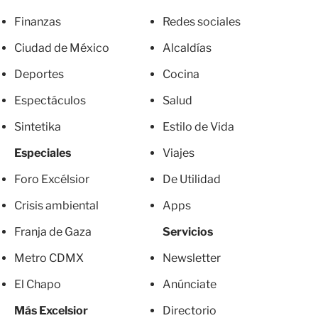
Finanzas
Redes sociales
Ciudad de México
Alcaldías
Deportes
Cocina
Espectáculos
Salud
Sintetika
Estilo de Vida
Especiales
Viajes
Foro Excélsior
De Utilidad
Crisis ambiental
Apps
Franja de Gaza
Servicios
Metro CDMX
Newsletter
El Chapo
Anúnciate
Más Excelsior
Directorio