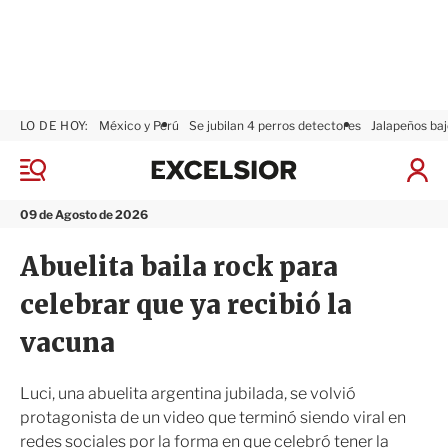
LO DE HOY:
México y Perú
Se jubilan 4 perros detectores
Jalapeños baj
E
x
M
I
c
e
n
n
e
i
09 de Agosto de 2026
ú
l
c
s
i
Abuelita baila rock para
i
a
o
r
celebrar que ya recibió la
r
S
e
vacuna
s
i
ó
Luci, una abuelita argentina jubilada, se volvió
n
protagonista de un video que terminó siendo viral en
redes sociales por la forma en que celebró tener la