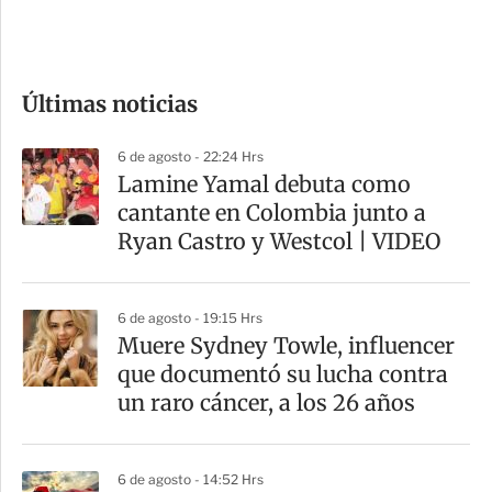
e
c
o
Últimas noticias
m
p
6 de agosto - 22:24 Hrs
a
Lamine Yamal debuta como
r
cantante en Colombia junto a
t
Ryan Castro y Westcol | VIDEO
i
r
6 de agosto - 19:15 Hrs
Muere Sydney Towle, influencer
que documentó su lucha contra
un raro cáncer, a los 26 años
6 de agosto - 14:52 Hrs