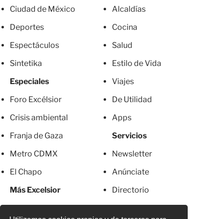
Ciudad de México
Alcaldías
Deportes
Cocina
Espectáculos
Salud
Sintetika
Estilo de Vida
Especiales
Viajes
Foro Excélsior
De Utilidad
Crisis ambiental
Apps
Franja de Gaza
Servicios
Metro CDMX
Newsletter
El Chapo
Anúnciate
Más Excelsior
Directorio
Mujeres
Suscripciones