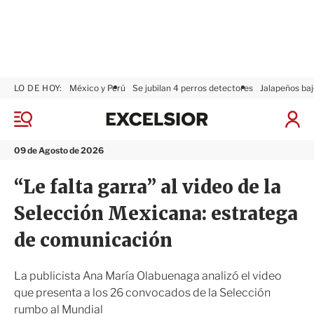
LO DE HOY:
México y Perú
Se jubilan 4 perros detectores
Jalapeños baj
E
x
M
I
c
e
n
n
e
i
09 de Agosto de 2026
ú
l
c
s
i
“Le falta garra” al video de la
i
a
o
r
Selección Mexicana: estratega
r
S
e
de comunicación
s
i
ó
La publicista Ana María Olabuenaga analizó el video
n
que presenta a los 26 convocados de la Selección
rumbo al Mundial