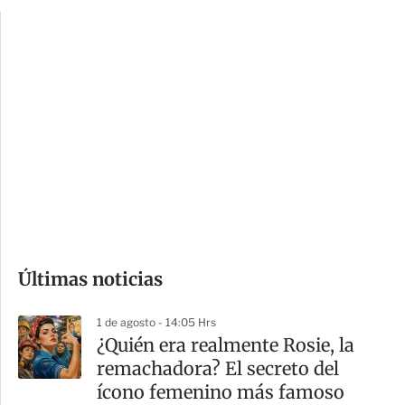
p
u
c
a
i
r
o
d
n
a
e
r
s
d
e
c
o
Últimas noticias
m
p
1 de agosto - 14:05 Hrs
a
¿Quién era realmente Rosie, la
r
remachadora? El secreto del
t
ícono femenino más famoso