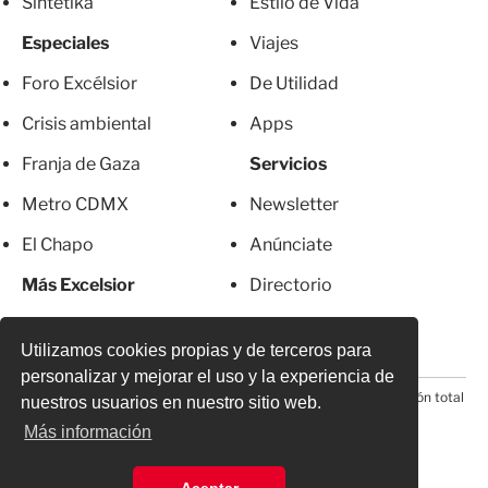
Sintetika
Estilo de Vida
Especiales
Viajes
Foro Excélsior
De Utilidad
Crisis ambiental
Apps
Franja de Gaza
Servicios
Metro CDMX
Newsletter
El Chapo
Anúnciate
Más Excelsior
Directorio
Mujeres
Suscripciones
Utilizamos cookies propias y de terceros para
personalizar y mejorar el uso y la experiencia de
© 2026 Todos los derechos reservados. Prohibida la reproducción total
nuestros usuarios en nuestro sitio web.
o parcial, incluyendo cualquier medio electrónico*
Más información