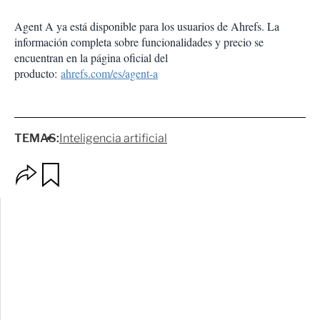
Agent A ya está disponible para los usuarios de Ahrefs. La
información completa sobre funcionalidades y precio se
encuentran en la página oficial del
producto:
ahrefs.com/es/agent-a
TEMAS:
Inteligencia artificial
O
G
p
u
c
a
i
r
o
d
n
a
e
r
s