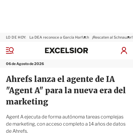
LO DE HOY:
La DEA reconoce a García Harfuch
¡Rescaten al Schnauzer!
E
x
M
I
c
e
n
n
e
i
06 de Agosto de 2026
ú
l
c
s
i
Ahrefs lanza el agente de IA
i
a
o
r
"Agent A" para la nueva era del
r
S
e
marketing
s
i
ó
Agent A ejecuta de forma autónoma tareas complejas
n
de marketing, con acceso completo a 14 años de datos
de Ahrefs.