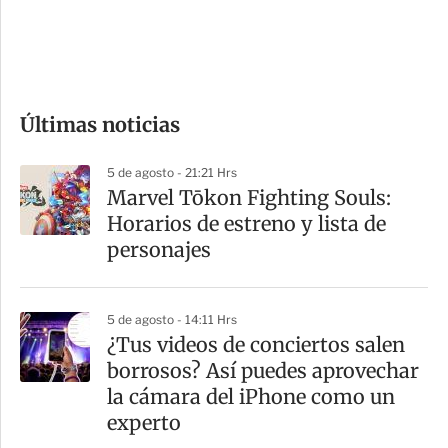
d
e
c
o
Últimas noticias
m
p
5 de agosto - 21:21 Hrs
a
Marvel Tōkon Fighting Souls:
r
Horarios de estreno y lista de
t
personajes
i
r
5 de agosto - 14:11 Hrs
¿Tus videos de conciertos salen
borrosos? Así puedes aprovechar
la cámara del iPhone como un
experto