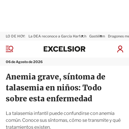
LO DE HOY:
La DEA reconoce a García Harfuch
Gastélum
Dragones m
E
x
M
I
c
e
n
n
e
i
06 de Agosto de 2026
ú
l
c
s
i
Anemia grave, síntoma de
i
a
o
r
talasemia en niños: Todo
r
S
e
sobre esta enfermedad
s
i
ó
La talasemia infantil puede confundirse con anemia
n
común. Conoce sus síntomas, cómo se transmite y qué
tratamientos existen.