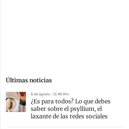
c
a
i
r
o
d
n
a
e
r
s
d
e
c
o
Últimas noticias
m
p
6 de agosto - 11:46 Hrs
a
¿Es para todos? Lo que debes
r
saber sobre el psyllium, el
t
laxante de las redes sociales
i